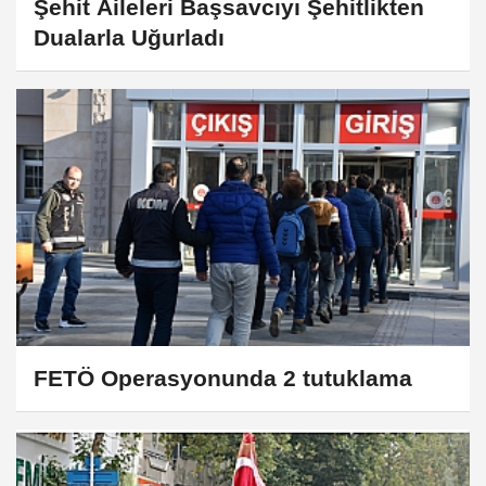
Şehit Aileleri Başsavcıyı Şehitlikten
Dualarla Uğurladı
FETÖ Operasyonunda 2 tutuklama