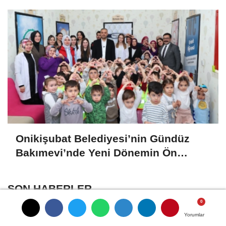
Onikişubat Belediyesi’nin Gündüz
Bakımevi’nde Yeni Dönemin Ön
Kayıtları Başladı
SON HABERLER
Öksüz: Fabrikalar Bizim Değil,
Yorumlar
Yorumlar
Yorumlar