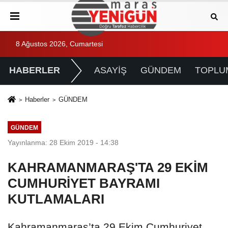
8 Ağustos 2026, Cumartesi
HABERLER
ASAYİŞ
GÜNDEM
TOPLU
Haberler
GÜNDEM
GÜNDEM
Yayınlanma: 28 Ekim 2019 - 14:38
KAHRAMANMARAŞ'TA 29 EKİM
CUMHURİYET BAYRAMI
KUTLAMALARI
Kahramanmaraş’ta 29 Ekim Cumhuriyet