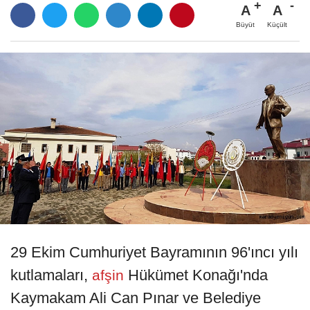
A
A
Büyüt
Küçült
29 Ekim Cumhuriyet Bayramının 96'ıncı yılı
kutlamaları,
Hükümet Konağı'nda
afşin
Kaymakam Ali Can Pınar ve Belediye