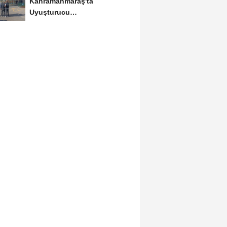
Kahramanmaraş'ta
Uyuşturucu
Operasyonlarında 6
Tutuklama