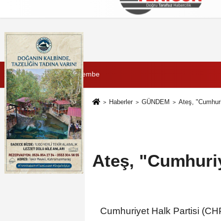
Künye
İletişim
Çerez Politikası
G
6 Ağustos 2026, Perşembe
Haberler
GÜNDEM
Ateş, "Cumhuriy
Ateş, "Cumhuriy
Cumhuriyet Halk Partisi (CH