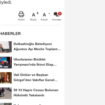
yledi.
A
A
Büyüt
Küçült
Yazdır
Yorumlar
 HABERLER
Dulkadiroğlu Belediyesi
Ağustos Ayı Meclis Toplantısı
Gerçekleştirildi
Uluslararası Bisiklet
Yarışması'nda İkinci Etap
Nefes Kesti
Vali Ünlüer ve Başkan
Görgel’den Vakıflar Genel
Müdürlüğü’ne...
50 Yıl Hapis Cezası Bulunan
Hükümlü Yakalandı