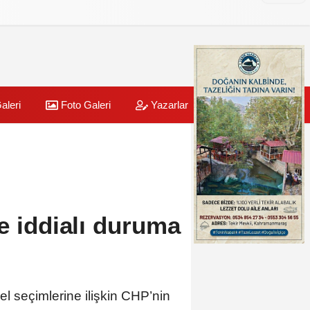
aleri
Foto Galeri
Yazarlar
Üye Paneli
e iddialı duruma
 seçimlerine ilişkin CHP’nin