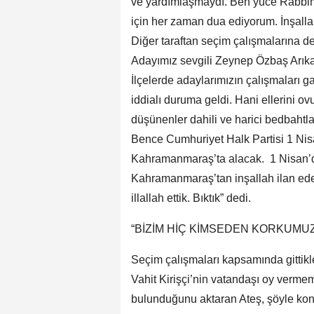
ve yardımlaşmaydı. Ben yüce Rabbim
için her zaman dua ediyorum. İnşalla
Diğer taraftan seçim çalışmalarına 
Adayımız sevgili Zeynep Özbaş Arıkan
İlçelerde adaylarımızın çalışmaları ga
iddialı duruma geldi. Hani ellerini ov
düşünenler dahili ve harici bedbahtla
Bence Cumhuriyet Halk Partisi 1 Nisan
Kahramanmaraş’ta alacak. 1 Nisan’d
Kahramanmaraş’tan inşallah ilan edece
illallah ettik. Bıktık” dedi.
“BİZİM HİÇ KİMSEDEN KORKUMUZ
Seçim çalışmaları kapsamında gittikl
Vahit Kirişçi’nin vatandaşı oy verme
bulunduğunu aktaran Ateş, şöyle kon