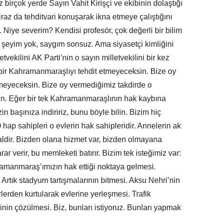
iz birçok yerde Sayın Vahit Kirişçi ve ekibinin dolaştığı
raz da tehditvari konuşarak ikna etmeye çalıştığını
Niye severim? Kendisi profesör, çok değerli bir bilim
r şeyim yok, saygım sonsuz. Ama siyasetçi kimliğini
ekilini AK Parti’nin o sayın milletvekilini bir kez
bir Kahramanmaraşlıyı tehdit etmeyeceksin. Bize oy
emeyeceksin. Bize oy vermediğimiz takdirde o
in. Eğer bir tek Kahramanmaraşlının hak kaybına
n başınıza indiririz, bunu böyle bilin. Bizim hiç
p sahipleri o evlerin hak sahipleridir. Annelerin ak
laldir. Bizden olana hizmet var, bizden olmayana
r verir, bu memleketi batırır. Bizim tek isteğimiz var:
amanmaraş’ımızın hak ettiği noktaya gelmesi.
rtık stadyum tartışmalarının bitmesi. Aksu Nehri’nin
lerden kurtularak evlerine yerleşmesi. Trafik
nin çözülmesi. Biz, bunları istiyoruz. Bunları yapmak