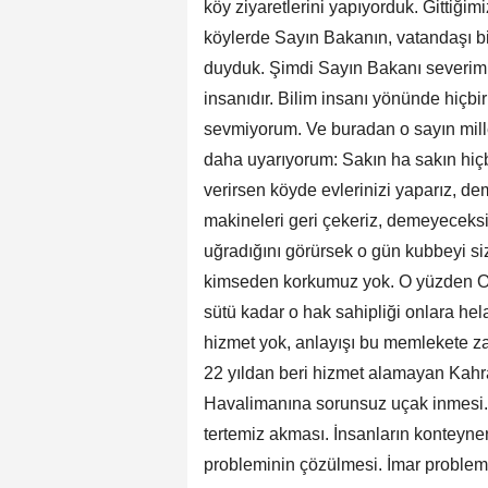
köy ziyaretlerini yapıyorduk. Gittiğim
köylerde Sayın Bakanın, vatandaşı bi
duyduk. Şimdi Sayın Bakanı severim. 
insanıdır. Bilim insanı yönünde hiçbi
sevmiyorum. Ve buradan o sayın milletv
daha uyarıyorum: Sakın ha sakın hiç
verirsen köyde evlerinizi yaparız, d
makineleri geri çekeriz, demeyeceks
uğradığını görürsek o gün kubbeyi sizi
kimseden korkumuz yok. O yüzden O ha
sütü kadar o hak sahipliği onlara he
hizmet yok, anlayışı bu memlekete zara
22 yıldan beri hizmet alamayan Kahr
Havalimanına sorunsuz uçak inmesi. A
tertemiz akması. İnsanların konteyner
probleminin çözülmesi. İmar problemi