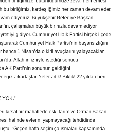
den birliğimize, bütünlüğümüze zeval gelmemesi
h bu birliğimiz, kardeşliğimiz her zaman devam eder.
devam ediyoruz. Büyükşehir Belediye Başkan
’ın, çalışmaları büyük bir hızla devam ediyor.
yret iyi gidiyor. Cumhuriyet Halk Partisi birçok ilçede
uşturarak Cumhuriyet Halk Partisi'nin başarısızlığını
r bence 1 Nisan’da o kirli avuçlarını yalayacaklar.
'da, Allah’ın izniyle istediği sonucu
a AK Parti’nin sonunun geldiğini
ğiz arkadaşlar. Yeter artık! Bıktık! 22 yıldan beri
 YOK.”
eri kırsal bir mahallede eski tarım ve Orman Bakanı
mesi halinde evlerini yapmayacağı tehdidinde
uştu: “Geçen hafta seçim çalışmaları kapsamında