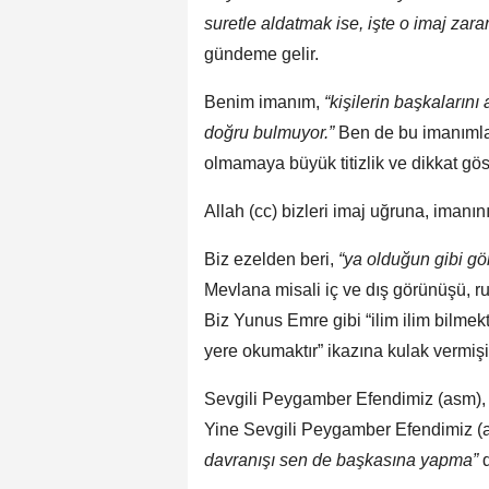
suretle aldatmak ise, işte o imaj zararl
gündeme gelir.
Benim imanım,
“kişilerin başkalarını
doğru bulmuyor.”
Ben de bu imanımla z
olmamaya büyük titizlik ve dikkat gö
Allah (cc) bizleri imaj uğruna, imanı
Biz ezelden beri,
“ya olduğun gibi gö
Mevlana misali iç ve dış görünüşü, 
Biz Yunus Emre gibi “ilim ilim bilmekt
yere okumaktır” ikazına kulak vermişi
Sevgili Peygamber Efendimiz (asm), “
Yine Sevgili Peygamber Efendimiz (
davranışı sen de başkasına yapma”
d