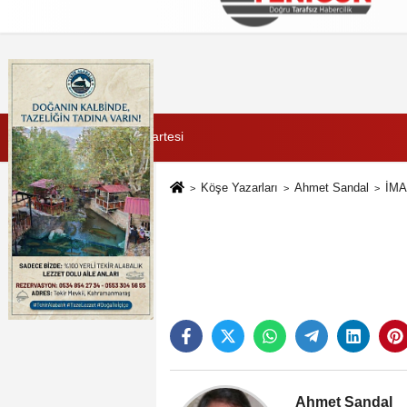
Künye
İletişim
Çerez Politikası
G
8 Ağustos 2026, Cumartesi
Köşe Yazarları
Ahmet Sandal
İMA
Ahmet Sandal