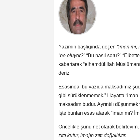
Yazımın başlığında geçen
“iman mı, 
“ne oluyor?”
“Bu nasıl soru?” “Elbette
kabartarak “elhamdülillah Müslümanız
deriz.
Esasında, bu yazıda maksadımız şudur
gibi sürüklenmemek.” Hayatta “iman 
maksadım budur. Ayrıntılı düşünmek 
İşte bunları esas alarak “iman mı? İ
Öncelikle şunu net olarak belirteyim, “i
zıttı küfür, imajın zıttı doğallıktır.