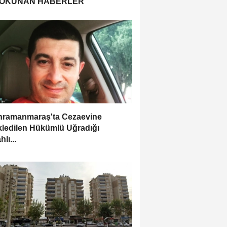
 OKUNAN HABERLER
ramanmaraş'ta Cezaevine
ledilen Hükümlü Uğradığı
hlı...