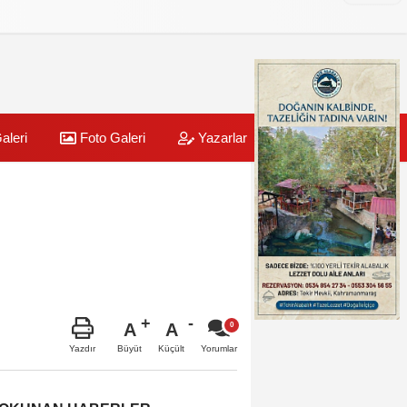
aleri
Foto Galeri
Yazarlar
Üye Paneli
A
A
Büyüt
Küçült
Yazdır
Yorumlar