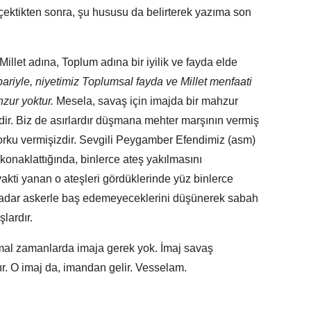
çektikten sonra, şu hususu da belirterek yazıma son
 Millet adına, Toplum adına bir iyilik ve fayda elde
bariyle, niyetimiz Toplumsal fayda ve Millet menfaati
zur yoktur.
Mesela, savaş için imajda bir mahzur
dir. Biz de asırlardır düşmana mehter marşının vermiş
korku vermişizdir. Sevgili Peygamber Efendimiz (asm)
konaklattığında, binlerce ateş yakılmasını
vakti yanan o ateşleri gördüklerinde yüz binlerce
u kadar askerle baş edemeyeceklerini düşünerek sabah
lardır.
mal zamanlarda imaja gerek yok. İmaj savaş
r. O imaj da, imandan gelir. Vesselam.