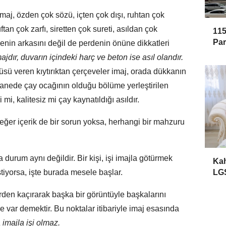
İmaj, özden çok sözü, içten çok dışı, ruhtan çok
an çok zarfı, siretten çok sureti, asıldan çok
115
Par
enin arkasını değil de perdenin önüne dikkatleri
ajdır, duvarın içindeki harç ve beton ise asıl olandır.
üsü veren kıytırıktan çerçeveler imaj, orada dükkanın
thanede çay ocağının olduğu bölüme yerleştirilen
mi, kalitesiz mi çay kaynatıldığı asıldır.
eğer içerik de bir sorun yoksa, herhangi bir mahzuru
a durum aynı değildir. Bir kişi, işi imajla götürmek
Ka
stiyorsa, işte burada mesele başlar.
LGS
erden kaçırarak başka bir görüntüyle başkalarını
 var demektir. Bu noktalar itibariyle imaj esasında
majla işi olmaz.