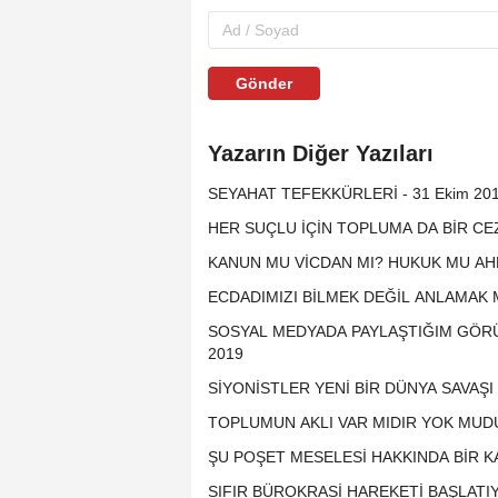
Gönder
Yazarın Diğer Yazıları
SEYAHAT TEFEKKÜRLERİ - 31 Ekim 20
HER SUÇLU İÇİN TOPLUMA DA BİR CEZ
KANUN MU VİCDAN MI? HUKUK MU AHLA
ECDADIMIZI BİLMEK DEĞİL ANLAMAK M
SOSYAL MEDYADA PAYLAŞTIĞIM GÖRÜ
2019
SİYONİSTLER YENİ BİR DÜNYA SAVAŞI İ
TOPLUMUN AKLI VAR MIDIR YOK MUDUR
ŞU POŞET MESELESİ HAKKINDA BİR KA
SIFIR BÜROKRASİ HAREKETİ BAŞLATIYO