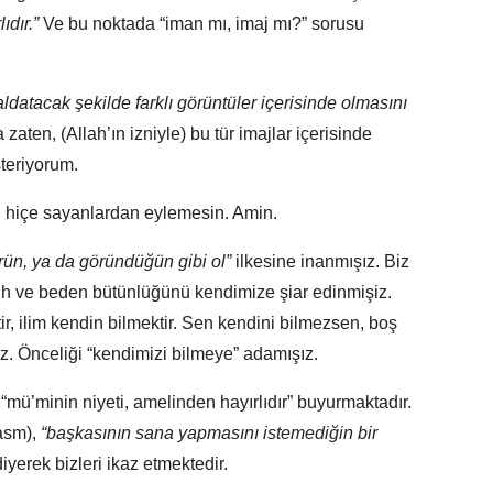
ıdır.”
Ve bu noktada “iman mı, imaj mı?” sorusu
 aldatacak şekilde farklı görüntüler içerisinde olmasını
aten, (Allah’ın izniyle) bu tür imajlar içerisinde
steriyorum.
nı hiçe sayanlardan eylemesin. Amin.
rün, ya da göründüğün gibi ol”
ilkesine inanmışız. Biz
ruh ve beden bütünlüğünü kendimize şiar edinmişiz.
ir, ilim kendin bilmektir. Sen kendini bilmezsen, boş
z. Önceliği “kendimizi bilmeye” adamışız.
mü’minin niyeti, amelinden hayırlıdır” buyurmaktadır.
asm),
“başkasının sana yapmasını istemediğin bir
iyerek bizleri ikaz etmektedir.