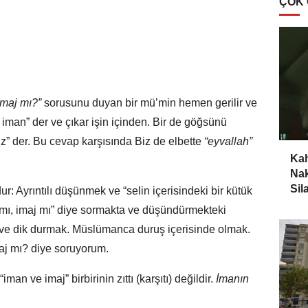
ÇOK
imaj mı?”
sorusunu duyan bir mü’min hemen gerilir ve
 iman” der ve çıkar işin içinden. Bir de göğsünü
” der. Bu cevap karşısında Biz de elbette
“eyvallah”
Kah
Nak
Sila
: Ayrıntılı düşünmek ve “selin içerisindeki bir kütük
mı, imaj mı” diye sormakta ve düşündürmekteki
ve dik durmak. Müslümanca duruş içerisinde olmak.
maj mı? diye soruyorum.
man ve imaj” birbirinin zıttı (karşıtı) değildir.
İmanın