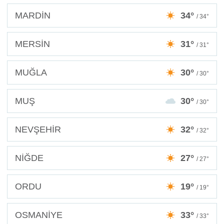
MARDİN
34°
/ 34°
MERSİN
31°
/ 31°
MUĞLA
30°
/ 30°
MUŞ
30°
/ 30°
NEVŞEHİR
32°
/ 32°
NİĞDE
27°
/ 27°
ORDU
19°
/ 19°
OSMANİYE
33°
/ 33°