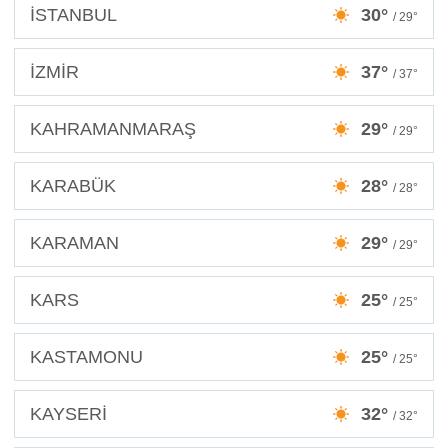
İSTANBUL
30°
/ 29°
İZMİR
37°
/ 37°
KAHRAMANMARAŞ
29°
/ 29°
KARABÜK
28°
/ 28°
KARAMAN
29°
/ 29°
KARS
25°
/ 25°
KASTAMONU
25°
/ 25°
KAYSERİ
32°
/ 32°