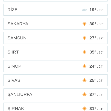
RİZE
19°
/ 19°
SAKARYA
30°
/ 30°
SAMSUN
27°
/ 27°
SİİRT
35°
/ 35°
SİNOP
24°
/ 24°
SİVAS
25°
/ 25°
ŞANLIURFA
37°
/ 37°
ŞIRNAK
31°
/ 31°