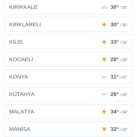
KIRIKKALE
30°
/ 30°
KIRKLARELİ
30°
/ 30°
KİLİS
33°
/ 33°
KOCAELİ
28°
/ 28°
KONYA
31°
/ 31°
KÜTAHYA
26°
/ 26°
MALATYA
34°
/ 34°
MANİSA
32°
/ 32°