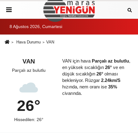
8 Ağustos 2026, Cumartesi
Hava Durumu
VAN
VAN
VAN için hava
Parçalı az bulutlu
,
en yüksek sıcaklığın
26°
ve en
Parçalı az bulutlu
düşük sıcaklığın
26°
olması
bekleniyor. Rüzgar
2.24km/S
hızında, nem oranı ise
35%
civarında.
26°
Hissedilen: 26°