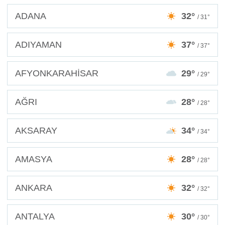
ADANA
32°
/ 31°
ADIYAMAN
37°
/ 37°
AFYONKARAHİSAR
29°
/ 29°
AĞRI
28°
/ 28°
AKSARAY
34°
/ 34°
AMASYA
28°
/ 28°
ANKARA
32°
/ 32°
ANTALYA
30°
/ 30°