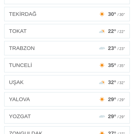
TEKİRDAĞ
30°
/ 30°
TOKAT
22°
/ 22°
TRABZON
23°
/ 23°
TUNCELİ
35°
/ 35°
UŞAK
32°
/ 32°
YALOVA
29°
/ 29°
YOZGAT
29°
/ 29°
ZONGULDAK
27°
/ 27°