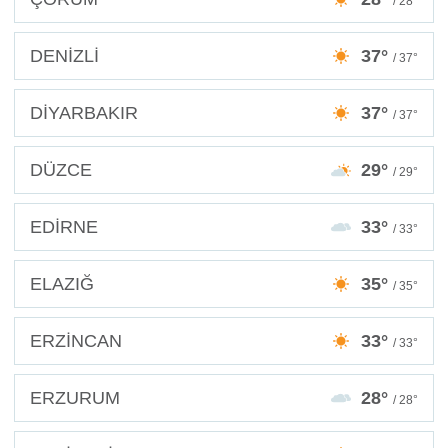
/ 28°
DENİZLİ
37°
/ 37°
DİYARBAKIR
37°
/ 37°
DÜZCE
29°
/ 29°
EDİRNE
33°
/ 33°
ELAZIĞ
35°
/ 35°
ERZİNCAN
33°
/ 33°
ERZURUM
28°
/ 28°