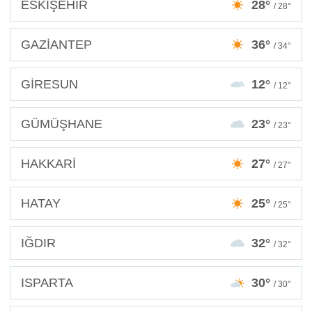
ESKİŞEHİR
28°
/ 28°
GAZİANTEP
36°
/ 34°
GİRESUN
12°
/ 12°
GÜMÜŞHANE
23°
/ 23°
HAKKARİ
27°
/ 27°
HATAY
25°
/ 25°
IĞDIR
32°
/ 32°
ISPARTA
30°
/ 30°