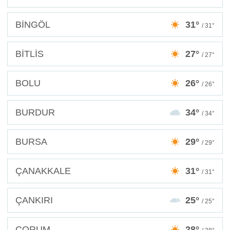
BİNGÖL
31°
/ 31°
BİTLİS
27°
/ 27°
BOLU
26°
/ 26°
BURDUR
34°
/ 34°
BURSA
29°
/ 29°
ÇANAKKALE
31°
/ 31°
ÇANKIRI
25°
/ 25°
ÇORUM
28°