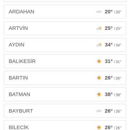
ARDAHAN
20°
/ 20°
ARTVİN
25°
/ 25°
AYDIN
34°
/ 34°
BALIKESİR
31°
/ 31°
BARTIN
26°
/ 26°
BATMAN
38°
/ 38°
BAYBURT
26°
/ 26°
BİLECİK
26°
/ 26°