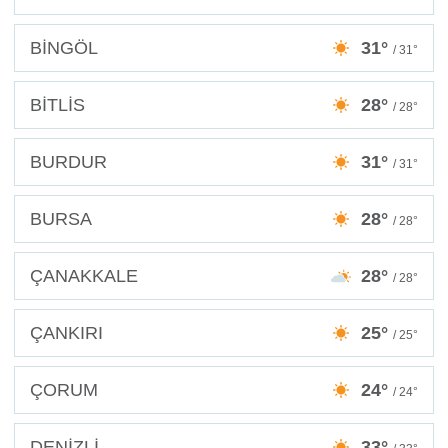
BİNGÖL
31°
/ 31°
BİTLİS
28°
/ 28°
BURDUR
31°
/ 31°
BURSA
28°
/ 28°
ÇANAKKALE
28°
/ 28°
ÇANKIRI
25°
/ 25°
ÇORUM
24°
/ 24°
DENİZLİ
33°