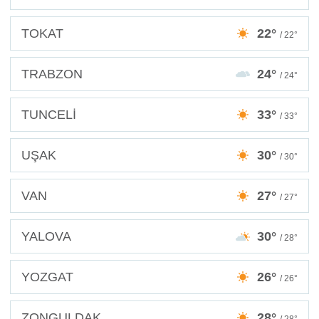
TOKAT
22°
/ 22°
TRABZON
24°
/ 24°
TUNCELİ
33°
/ 33°
UŞAK
30°
/ 30°
VAN
27°
/ 27°
YALOVA
30°
/ 28°
YOZGAT
26°
/ 26°
ZONGULDAK
28°
/ 28°