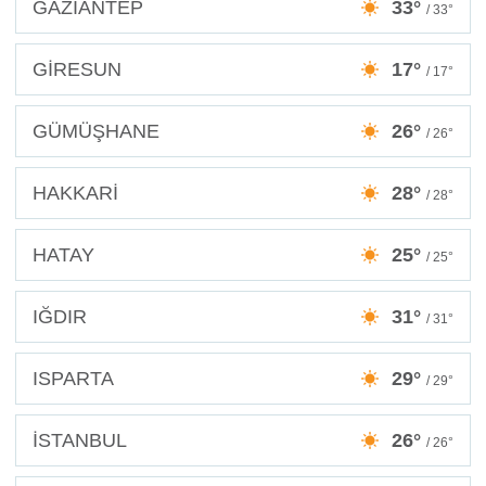
GAZİANTEP
33°
/ 33°
GİRESUN
17°
/ 17°
GÜMÜŞHANE
26°
/ 26°
HAKKARİ
28°
/ 28°
HATAY
25°
/ 25°
IĞDIR
31°
/ 31°
ISPARTA
29°
/ 29°
İSTANBUL
26°
/ 26°