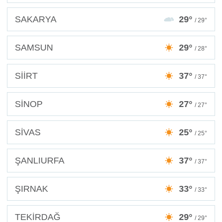
SAKARYA
29°
/ 29°
SAMSUN
29°
/ 28°
SİİRT
37°
/ 37°
SİNOP
27°
/ 27°
SİVAS
25°
/ 25°
ŞANLIURFA
37°
/ 37°
ŞIRNAK
33°
/ 33°
TEKİRDAĞ
29°
/ 29°