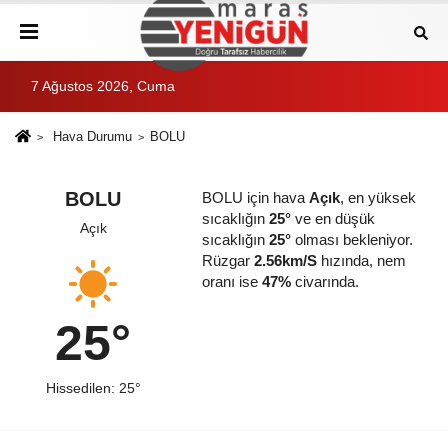
7 Ağustos 2026, Cuma
Hava Durumu
BOLU
BOLU
BOLU için hava
Açık
, en yüksek
sıcaklığın
25°
ve en düşük
Açık
sıcaklığın
25°
olması bekleniyor.
Rüzgar
2.56km/S
hızında, nem
oranı ise
47%
civarında.
25°
Hissedilen: 25°