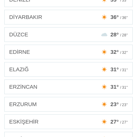
/ 33°
DİYARBAKIR
36°
/ 36°
DÜZCE
28°
/ 28°
EDİRNE
32°
/ 32°
ELAZIĞ
31°
/ 31°
ERZİNCAN
31°
/ 31°
ERZURUM
23°
/ 23°
ESKİŞEHİR
27°
/ 27°