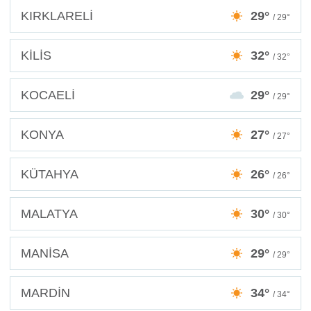
KIRKLARELİ
29°
/ 29°
KİLİS
32°
/ 32°
KOCAELİ
29°
/ 29°
KONYA
27°
/ 27°
KÜTAHYA
26°
/ 26°
MALATYA
30°
/ 30°
MANİSA
29°
/ 29°
MARDİN
34°
/ 34°