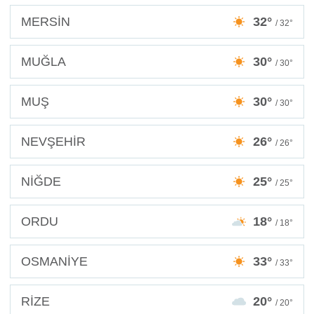
MERSİN
32°
/ 32°
MUĞLA
30°
/ 30°
MUŞ
30°
/ 30°
NEVŞEHİR
26°
/ 26°
NİĞDE
25°
/ 25°
ORDU
18°
/ 18°
OSMANİYE
33°
/ 33°
RİZE
20°
/ 20°