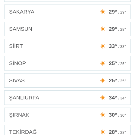
SAKARYA
29°
/ 29°
SAMSUN
29°
/ 28°
SİİRT
33°
/ 33°
SİNOP
25°
/ 25°
SİVAS
25°
/ 25°
ŞANLIURFA
34°
/ 34°
ŞIRNAK
30°
/ 30°
TEKİRDAĞ
28°
/ 28°