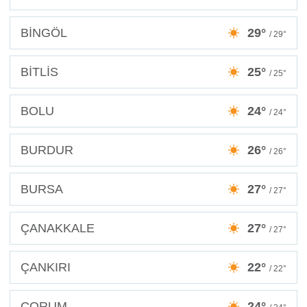
BİNGÖL
29°
/ 29°
BİTLİS
25°
/ 25°
BOLU
24°
/ 24°
BURDUR
26°
/ 26°
BURSA
27°
/ 27°
ÇANAKKALE
27°
/ 27°
ÇANKIRI
22°
/ 22°
ÇORUM
24°