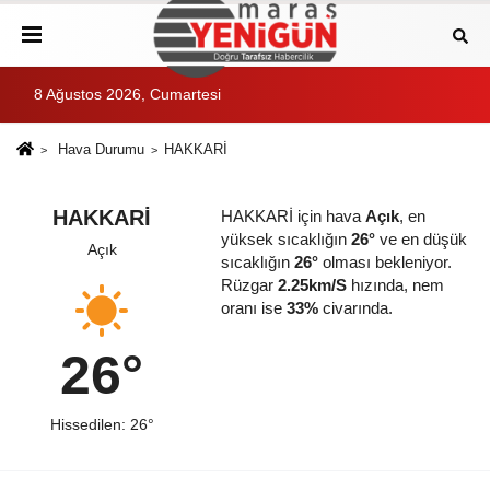
8 Ağustos 2026, Cumartesi
Hava Durumu
HAKKARİ
HAKKARİ
HAKKARİ için hava
Açık
, en
yüksek sıcaklığın
26°
ve en düşük
Açık
sıcaklığın
26°
olması bekleniyor.
Rüzgar
2.25km/S
hızında, nem
oranı ise
33%
civarında.
26°
Hissedilen: 26°