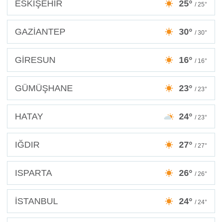
ESKİŞEHİR
25°
/ 25°
GAZİANTEP
30°
/ 30°
GİRESUN
16°
/ 16°
GÜMÜŞHANE
23°
/ 23°
HATAY
24°
/ 23°
IĞDIR
27°
/ 27°
ISPARTA
26°
/ 26°
İSTANBUL
24°
/ 24°