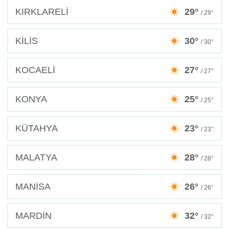
KIRKLARELİ
29°
/ 29°
KİLİS
30°
/ 30°
KOCAELİ
27°
/ 27°
KONYA
25°
/ 25°
KÜTAHYA
23°
/ 23°
MALATYA
28°
/ 28°
MANİSA
26°
/ 26°
MARDİN
32°
/ 32°