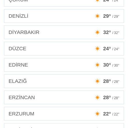
/ 24°
DENİZLİ
29°
/ 29°
DİYARBAKIR
32°
/ 32°
DÜZCE
24°
/ 24°
EDİRNE
30°
/ 30°
ELAZIĞ
28°
/ 28°
ERZİNCAN
28°
/ 28°
ERZURUM
22°
/ 22°