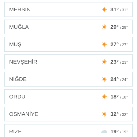
MERSİN
31°
/ 31°
MUĞLA
29°
/ 29°
MUŞ
27°
/ 27°
NEVŞEHİR
23°
/ 23°
NİĞDE
24°
/ 24°
ORDU
18°
/ 18°
OSMANİYE
32°
/ 32°
RİZE
19°
/ 19°