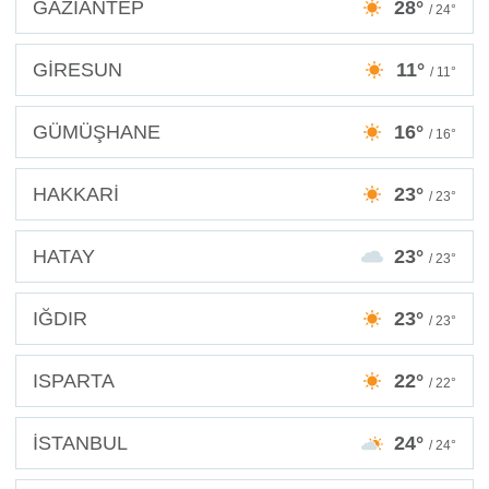
GAZİANTEP
28°
/ 24°
GİRESUN
11°
/ 11°
GÜMÜŞHANE
16°
/ 16°
HAKKARİ
23°
/ 23°
HATAY
23°
/ 23°
IĞDIR
23°
/ 23°
ISPARTA
22°
/ 22°
İSTANBUL
24°
/ 24°