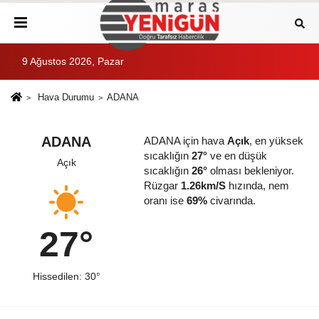
9 Ağustos 2026, Pazar
Hava Durumu
ADANA
ADANA
ADANA için hava
Açık
, en yüksek
sıcaklığın
27°
ve en düşük
Açık
sıcaklığın
26°
olması bekleniyor.
Rüzgar
1.26km/S
hızında, nem
oranı ise
69%
civarında.
27°
Hissedilen: 30°