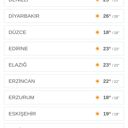
/ 25°
DİYARBAKIR
26°
/ 26°
DÜZCE
18°
/ 18°
EDİRNE
23°
/ 23°
ELAZIĞ
23°
/ 23°
ERZİNCAN
22°
/ 22°
ERZURUM
18°
/ 18°
ESKİŞEHİR
19°
/ 19°