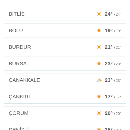
BİTLİS
24°
/ 24°
BOLU
19°
/ 19°
BURDUR
21°
/ 21°
BURSA
23°
/ 23°
ÇANAKKALE
23°
/ 23°
ÇANKIRI
17°
/ 17°
ÇORUM
20°
/ 20°
DENİZLİ
25°