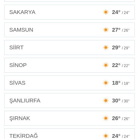
SAKARYA
24°
/ 24°
SAMSUN
27°
/ 26°
SİİRT
29°
/ 29°
SİNOP
22°
/ 22°
SİVAS
18°
/ 18°
ŞANLIURFA
30°
/ 30°
ŞIRNAK
26°
/ 26°
TEKİRDAĞ
24°
/ 24°