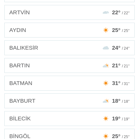
ARTVİN
22°
/ 22°
AYDIN
25°
/ 25°
BALIKESİR
24°
/ 24°
BARTIN
21°
/ 21°
BATMAN
31°
/ 31°
BAYBURT
18°
/ 18°
BİLECİK
19°
/ 19°
BİNGÖL
25°
/ 25°