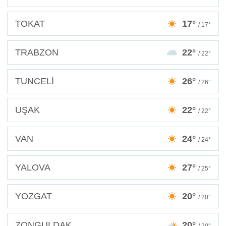
TOKAT
17°
/ 17°
TRABZON
22°
/ 22°
TUNCELİ
26°
/ 26°
UŞAK
22°
/ 22°
VAN
24°
/ 24°
YALOVA
27°
/ 25°
YOZGAT
20°
/ 20°
ZONGULDAK
20°
/ 20°