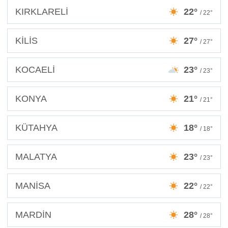
KIRKLARELİ
22°
/ 22°
KİLİS
27°
/ 27°
KOCAELİ
23°
/ 23°
KONYA
21°
/ 21°
KÜTAHYA
18°
/ 18°
MALATYA
23°
/ 23°
MANİSA
22°
/ 22°
MARDİN
28°
/ 28°