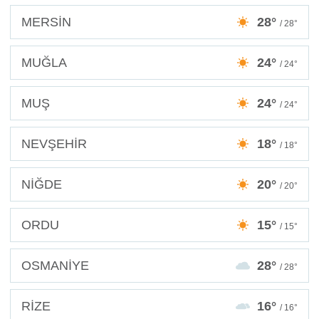
MERSİN
28°
/ 28°
MUĞLA
24°
/ 24°
MUŞ
24°
/ 24°
NEVŞEHİR
18°
/ 18°
NİĞDE
20°
/ 20°
ORDU
15°
/ 15°
OSMANİYE
28°
/ 28°
RİZE
16°
/ 16°