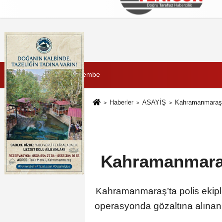
Künye
İletişim
Çerez Politikası
G
6 Ağustos 2026, Perşembe
Haberler
ASAYİŞ
Kahramanmaraş'
Kahramanmaraş
Kahramanmaraş’ta polis ekiple
operasyonda gözaltına alınan 