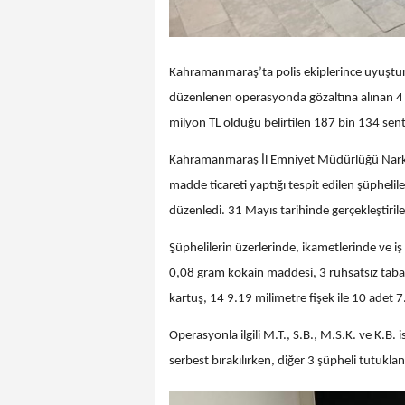
Kahramanmaraş’ta polis ekiplerince uyuşturu
düzenlenen operasyonda gözaltına alınan 4 
milyon TL olduğu belirtilen 187 bin 134 sentet
Kahramanmaraş İl Emniyet Müdürlüğü Narko
madde ticareti yaptığı tespit edilen şüpheli
düzenledi. 31 Mayıs tarihinde gerçekleştiri
Şüphelilerin üzerlerinde, ikametlerinde ve i
0,08 gram kokain maddesi, 3 ruhsatsız taban
kartuş, 14 9.19 milimetre fişek ile 10 adet 7.
Operasyonla ilgili M.T., S.B., M.S.K. ve K.B. i
serbest bırakılırken, diğer 3 şüpheli tutuklan