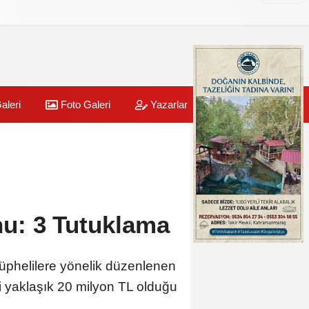
aleri
Foto Galeri
Yazarlar
Üye Paneli
u: 3 Tutuklama
şüphelilere yönelik düzenlenen
i yaklaşık 20 milyon TL olduğu