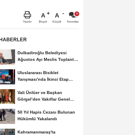
A
A
Büyüt
Küçült
Yazdır
Yorumlar
 HABERLER
Dulkadiroğlu Belediyesi
Ağustos Ayı Meclis Toplantısı
Gerçekleştirildi
Uluslararası Bisiklet
Yarışması'nda İkinci Etap
Nefes Kesti
Vali Ünlüer ve Başkan
Görgel’den Vakıflar Genel
Müdürlüğü’ne...
50 Yıl Hapis Cezası Bulunan
Hükümlü Yakalandı
Kahramanmaraş'ta