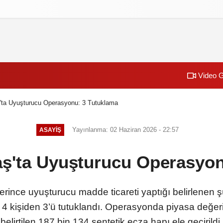
izlilik İlkeleri
Video G
ta Uyuşturucu Operasyonu: 3 Tutuklama
Yayınlanma: 02 Haziran 2026 - 22:57
ASAYİŞ
'ta Uyuşturucu Operasyon
rince uyuşturucu madde ticareti yaptığı belirlenen 
4 kişiden 3’ü tutuklandı. Operasyonda piyasa değer
belirtilen 187 bin 134 sentetik ecza hapı ele geçirildi.