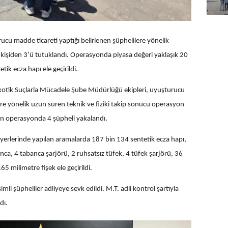
cu madde ticareti yaptığı belirlenen şüphelilere yönelik
kişiden 3’ü tutuklandı. Operasyonda piyasa değeri yaklaşık 20
ik ecza hapı ele geçirildi.
tik Suçlarla Mücadele Şube Müdürlüğü ekipleri, uyuşturucu
lere yönelik uzun süren teknik ve fiziki takip sonucu operasyon
len operasyonda 4 şüpheli yakalandı.
ş yerlerinde yapılan aramalarda 187 bin 134 sentetik ecza hapı,
ca, 4 tabanca şarjörü, 2 ruhsatsız tüfek, 4 tüfek şarjörü, 36
65 milimetre fişek ele geçirildi.
simli şüpheliler adliyeye sevk edildi. M.T. adli kontrol şartıyla
dı.