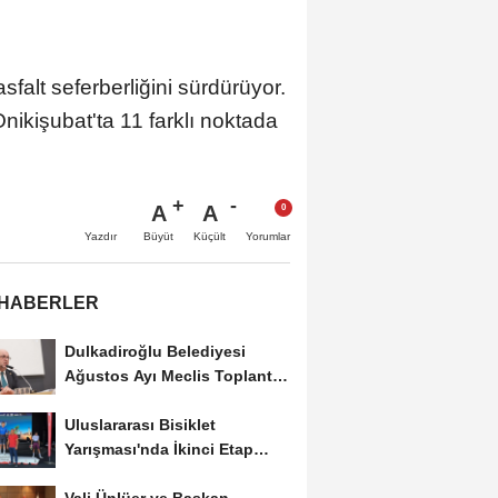
sfalt seferberliğini sürdürüyor.
ikişubat'ta 11 farklı noktada
A
A
Büyüt
Küçült
Yazdır
Yorumlar
 HABERLER
Dulkadiroğlu Belediyesi
Ağustos Ayı Meclis Toplantısı
Gerçekleştirildi
Uluslararası Bisiklet
Yarışması'nda İkinci Etap
Nefes Kesti
Vali Ünlüer ve Başkan