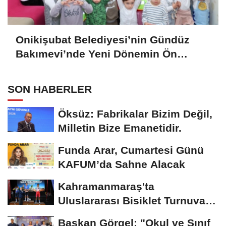
Onikişubat Belediyesi’nin Gündüz
Bakımevi’nde Yeni Dönemin Ön
Kayıtları Başladı
SON HABERLER
Öksüz: Fabrikalar Bizim Değil,
Milletin Bize Emanetidir.
Funda Arar, Cumartesi Günü
KAFUM’da Sahne Alacak
Kahramanmaraş'ta
Uluslararası Bisiklet Turnuvası
Tamamlandı
Başkan Görgel: "Okul ve Sınıf