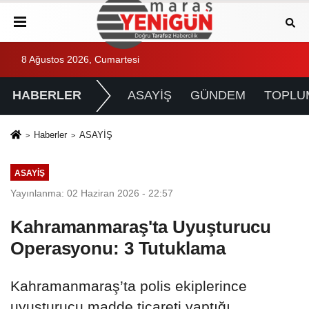
8 Ağustos 2026, Cumartesi
HABERLER
ASAYİŞ
GÜNDEM
TOPLU
Haberler
ASAYİŞ
ASAYİŞ
Yayınlanma: 02 Haziran 2026 - 22:57
Kahramanmaraş'ta Uyuşturucu
Operasyonu: 3 Tutuklama
Kahramanmaraş’ta polis ekiplerince
uyuşturucu madde ticareti yaptığı