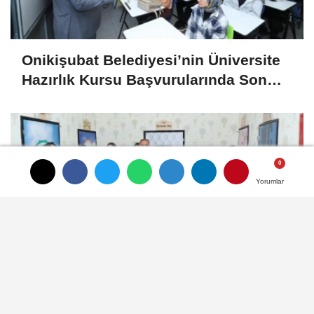
Onikişubat Belediyesi’nin Üniversite
Hazırlık Kursu Başvurularında Son
Gün 7 Ağustos
Yorumlar
Yorumlar
Yorumlar
Onikişubat Belediyesi’nin Gündüz
Bakımevi’nde Yeni Dönemin Ön