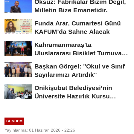
Öksüz: Fabrikalar Bizim Değil,
Milletin Bize Emanetidir.
Funda Arar, Cumartesi Günü
KAFUM’da Sahne Alacak
Kahramanmaraş'ta
Uluslararası Bisiklet Turnuvası
Tamamlandı
Başkan Görgel: "Okul ve Sınıf
Sayılarımızı Artırdık"
Onikişubat Belediyesi’nin
Üniversite Hazırlık Kursu
Başvurularında...
GÜNDEM
Yayınlanma: 01 Haziran 2026 - 22:26