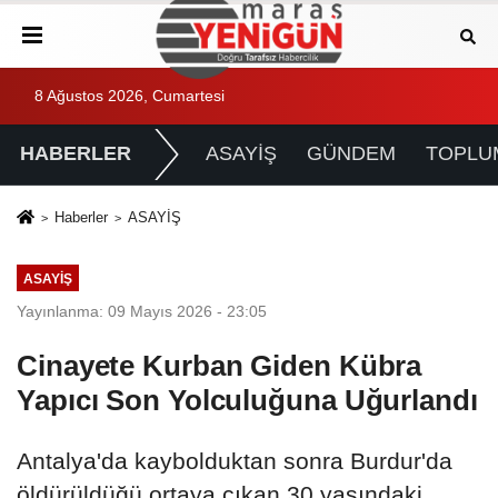
8 Ağustos 2026, Cumartesi
HABERLER
ASAYİŞ
GÜNDEM
TOPLU
Haberler
ASAYİŞ
ASAYİŞ
Yayınlanma: 09 Mayıs 2026 - 23:05
Cinayete Kurban Giden Kübra
Yapıcı Son Yolculuğuna Uğurlandı
Antalya'da kaybolduktan sonra Burdur'da
öldürüldüğü ortaya çıkan 30 yaşındaki