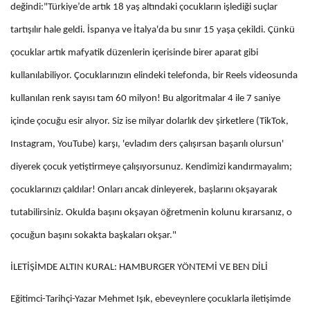
değindi:"Türkiye’de artık 18 yaş altındaki çocukların işlediği suçlar
tartışılır hale geldi. İspanya ve İtalya'da bu sınır 15 yaşa çekildi. Çünkü
çocuklar artık mafyatik düzenlerin içerisinde birer aparat gibi
kullanılabiliyor. Çocuklarınızın elindeki telefonda, bir Reels videosunda
kullanılan renk sayısı tam 60 milyon! Bu algoritmalar 4 ile 7 saniye
içinde çocuğu esir alıyor. Siz ise milyar dolarlık dev şirketlere (TikTok,
Instagram, YouTube) karşı, 'evladım ders çalışırsan başarılı olursun'
diyerek çocuk yetiştirmeye çalışıyorsunuz. Kendimizi kandırmayalım;
çocuklarınızı çaldılar! Onları ancak dinleyerek, başlarını okşayarak
tutabilirsiniz. Okulda başını okşayan öğretmenin kolunu kırarsanız, o
çocuğun başını sokakta başkaları okşar."
İLETİŞİMDE ALTIN KURAL: HAMBURGER YÖNTEMİ VE BEN DİLİ
Eğitimci-Tarihçi-Yazar Mehmet Işık, ebeveynlere çocuklarla iletişimde