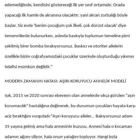
edemediğinde, kendisini göstereceği ilk yer sınıf ortamıdır. Orada
yapacağı ilk hamle de akranına olacaktır; yani akran zorbalığı böyle
başlar. Siz evde 'benim çocuğum çok ilkeli, çok dürüst olacak' diye
temennilerde bulunurken, aslında baskıyla toplumun temeline pimi
çekilmiş birer bomba bırakıyorsunuz. Baskıcı ve otoriter ailelerin
özellikle bizim coğrafyamızdaki çocuklar üzerinde oluşturduğu yıkımın
telafisi mümkün değildir."
MODERN ZAMANIN HATASI: AŞIRI KORUYUCU ANNELİK MODELİ
Işık, 2015 ve 2020 sonrası ebeveyn olan annelerde sıkça görülen "aşırı
korumacılık" hastalığına değinerek, bu durumun çocukları hayata karşı
aciz bıraktığını vurguladı:"Aşırı koruyucu aileler... Bakıyorsunuz adam
35 yaşına gelmiş ama hala annesinin kuzusu. Annesi hala o kocaman
adamın ağzını siliyor, hala onun yatağını topluyor. Hangi kızla