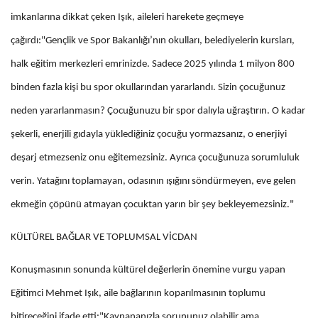
imkanlarına dikkat çeken Işık, aileleri harekete geçmeye
çağırdı:"Gençlik ve Spor Bakanlığı’nın okulları, belediyelerin kursları,
halk eğitim merkezleri emrinizde. Sadece 2025 yılında 1 milyon 800
binden fazla kişi bu spor okullarından yararlandı. Sizin çocuğunuz
neden yararlanmasın? Çocuğunuzu bir spor dalıyla uğraştırın. O kadar
şekerli, enerjili gıdayla yüklediğiniz çocuğu yormazsanız, o enerjiyi
deşarj etmezseniz onu eğitemezsiniz. Ayrıca çocuğunuza sorumluluk
verin. Yatağını toplamayan, odasının ışığını söndürmeyen, eve gelen
ekmeğin çöpünü atmayan çocuktan yarın bir şey bekleyemezsiniz."
KÜLTÜREL BAĞLAR VE TOPLUMSAL VİCDAN
Konuşmasının sonunda kültürel değerlerin önemine vurgu yapan
Eğitimci Mehmet Işık, aile bağlarının koparılmasının toplumu
bitireceğini ifade etti:"Kaynananızla sorununuz olabilir ama