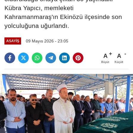
Kübra Yapıcı, memleketi
Kahramanmaraş'ın Ekinözü ilçesinde son
yolculuğuna uğurlandı.
09 Mayıs 2026 - 23:05
ASAYİŞ
A
A
Büyüt
Küçült