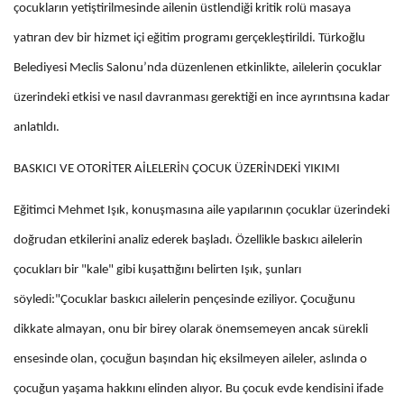
çocukların yetiştirilmesinde ailenin üstlendiği kritik rolü masaya
yatıran dev bir hizmet içi eğitim programı gerçekleştirildi. Türkoğlu
Belediyesi Meclis Salonu’nda düzenlenen etkinlikte, ailelerin çocuklar
üzerindeki etkisi ve nasıl davranması gerektiği en ince ayrıntısına kadar
anlatıldı.
BASKICI VE OTORİTER AİLELERİN ÇOCUK ÜZERİNDEKİ YIKIMI
Eğitimci Mehmet Işık, konuşmasına aile yapılarının çocuklar üzerindeki
doğrudan etkilerini analiz ederek başladı. Özellikle baskıcı ailelerin
çocukları bir "kale" gibi kuşattığını belirten Işık, şunları
söyledi:"Çocuklar baskıcı ailelerin pençesinde eziliyor. Çocuğunu
dikkate almayan, onu bir birey olarak önemsemeyen ancak sürekli
ensesinde olan, çocuğun başından hiç eksilmeyen aileler, aslında o
çocuğun yaşama hakkını elinden alıyor. Bu çocuk evde kendisini ifade