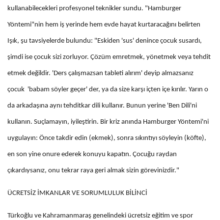
kullanabilecekleri profesyonel teknikler sundu. "Hamburger
Yöntemi"nin hem iş yerinde hem evde hayat kurtaracağını belirten
Işık, şu tavsiyelerde bulundu: "Eskiden 'sus' denince çocuk susardı,
şimdi ise çocuk sizi zorluyor. Çözüm emretmek, yönetmek veya tehdit
etmek değildir. 'Ders çalışmazsan tableti alırım' deyip almazsanız
çocuk 'babam söyler geçer' der, ya da size karşı içten içe kırılır. Yarın o
da arkadaşına aynı tehditkar dili kullanır. Bunun yerine 'Ben Dili'ni
kullanın. Suçlamayın, iyileştirin. Bir kriz anında Hamburger Yöntemi'ni
uygulayın: Önce takdir edin (ekmek), sonra sıkıntıyı söyleyin (köfte),
en son yine onure ederek konuyu kapatın. Çocuğu raydan
çıkardıysanız, onu tekrar raya geri almak sizin görevinizdir."
ÜCRETSİZ İMKANLAR VE SORUMLULUK BİLİNCİ
Türkoğlu ve Kahramanmaraş genelindeki ücretsiz eğitim ve spor