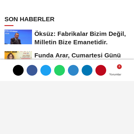
Kayıtları Başladı
SON HABERLER
Öksüz: Fabrikalar Bizim Değil,
Milletin Bize Emanetidir.
Funda Arar, Cumartesi Günü
KAFUM’da Sahne Alacak
Yorumlar
Yorumlar
Yorumlar
Kahramanmaraş'ta
Uluslararası Bisiklet Turnuvası
Tamamlandı
Başkan Görgel: "Okul ve Sınıf
Sayılarımızı Artırdık"
Onikişubat Belediyesi’nin
Üniversite Hazırlık Kursu