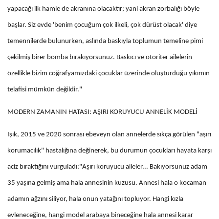
yapacağı ilk hamle de akranına olacaktır; yani akran zorbalığı böyle
başlar. Siz evde 'benim çocuğum çok ilkeli, çok dürüst olacak' diye
temennilerde bulunurken, aslında baskıyla toplumun temeline pimi
çekilmiş birer bomba bırakıyorsunuz. Baskıcı ve otoriter ailelerin
özellikle bizim coğrafyamızdaki çocuklar üzerinde oluşturduğu yıkımın
telafisi mümkün değildir."
MODERN ZAMANIN HATASI: AŞIRI KORUYUCU ANNELİK MODELİ
Işık, 2015 ve 2020 sonrası ebeveyn olan annelerde sıkça görülen "aşırı
korumacılık" hastalığına değinerek, bu durumun çocukları hayata karşı
aciz bıraktığını vurguladı:"Aşırı koruyucu aileler... Bakıyorsunuz adam
35 yaşına gelmiş ama hala annesinin kuzusu. Annesi hala o kocaman
adamın ağzını siliyor, hala onun yatağını topluyor. Hangi kızla
evleneceğine, hangi model arabaya bineceğine hala annesi karar