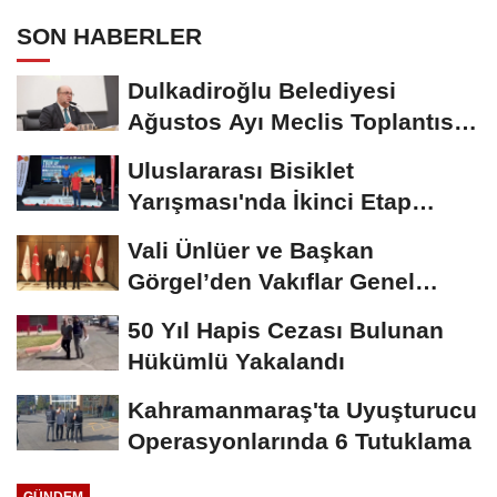
SON HABERLER
Dulkadiroğlu Belediyesi
Ağustos Ayı Meclis Toplantısı
Gerçekleştirildi
Uluslararası Bisiklet
Yarışması'nda İkinci Etap
Nefes Kesti
Vali Ünlüer ve Başkan
Görgel’den Vakıflar Genel
Müdürlüğü’ne...
50 Yıl Hapis Cezası Bulunan
Hükümlü Yakalandı
Kahramanmaraş'ta Uyuşturucu
Operasyonlarında 6 Tutuklama
GÜNDEM