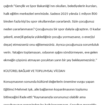
çağırdı:"Gençlik ve Spor Bakanlığı’nın okulları, belediyelerin kursları,
halk eğitim merkezleri emrinizde. Sadece 2025 yılında 1 milyon 800
binden fazla kişi bu spor okullarından yararlandı. Sizin çocuğunuz
neden yararlanmasın? Çocuğunuzu bir spor dalıyla uğraştırın. O kadar
şekerli, enerjili gıdayla yüklediğiniz çocuğu yormazsanız, o enerjiyi
deşarj etmezseniz onu eğitemezsiniz. Ayrıca çocuğunuza sorumluluk
verin. Yatağını toplamayan, odasının ışığını söndürmeyen, eve gelen
ekmeğin çöpünü atmayan çocuktan yarın bir şey bekleyemezsiniz."
KÜLTÜREL BAĞLAR VE TOPLUMSAL VİCDAN
Konuşmasının sonunda kültürel değerlerin önemine vurgu yapan
Eğitimci Mehmet Işık, aile bağlarının koparılmasının toplumu
bitireceğini ifade etti:"Kaynananızla sorununuz olabilir ama