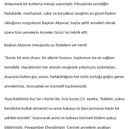
dolayısıyla bir kutlama mesajı yayımladı. Mesajında anneliğin
fedakârlık, merhamet, sabır ve karşılıksız sevginin en güzel ifadesi
olduğunu vurgulayan Başkan Akpınar, başta şehit anneleri olmak
üzere tüm annelerin Anneler Günü’nü tebrik etti.
Başkan Akpınar mesajında şu ifadelere yer verdi:
“Anne; bir evin duası, bir ailenin huzuru, toplumun ise en sağlam
temelidir. Hayatımızın her anında sevgisiyle yolumuzu aydınlatan,
duasıyla bizlere güç veren, fedakârlığıyla her türlü zorluğa göğüs geren
annelerimiz, dünyadaki en kıymetli hazinemizdir.
Yüce Rabbimiz Kur’an-ı Kerim’de, İsrâ Suresi 23. ayette, ‘Rabbin, yalnız
kendisine kulluk etmenizi ve anne babaya iyi davranmanızı kesin bir
şekilde emretti.’ buyurarak anne ve babaya hürmeti bizlere açıkça
bildirmiştir. Peygamber Efendimizin ‘Cennet annelerin ayakları