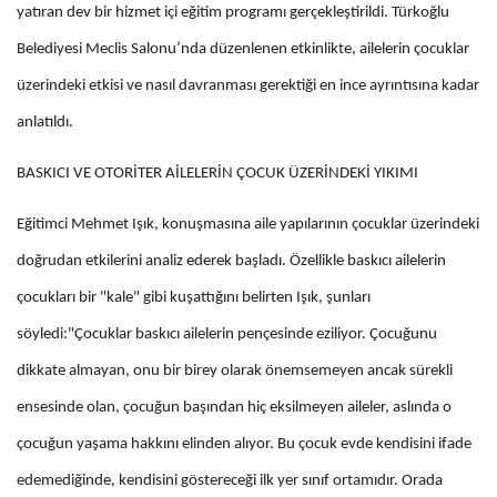
yatıran dev bir hizmet içi eğitim programı gerçekleştirildi. Türkoğlu
Belediyesi Meclis Salonu’nda düzenlenen etkinlikte, ailelerin çocuklar
üzerindeki etkisi ve nasıl davranması gerektiği en ince ayrıntısına kadar
anlatıldı.
BASKICI VE OTORİTER AİLELERİN ÇOCUK ÜZERİNDEKİ YIKIMI
Eğitimci Mehmet Işık, konuşmasına aile yapılarının çocuklar üzerindeki
doğrudan etkilerini analiz ederek başladı. Özellikle baskıcı ailelerin
çocukları bir "kale" gibi kuşattığını belirten Işık, şunları
söyledi:"Çocuklar baskıcı ailelerin pençesinde eziliyor. Çocuğunu
dikkate almayan, onu bir birey olarak önemsemeyen ancak sürekli
ensesinde olan, çocuğun başından hiç eksilmeyen aileler, aslında o
çocuğun yaşama hakkını elinden alıyor. Bu çocuk evde kendisini ifade
edemediğinde, kendisini göstereceği ilk yer sınıf ortamıdır. Orada