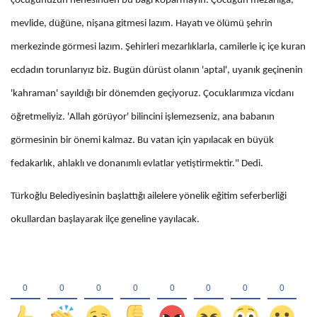
çocuğunuzun nenesinden bu bağı koparmayın. Çocuğun mezarlığa,
mevlide, düğüne, nişana gitmesi lazım. Hayatı ve ölümü şehrin
merkezinde görmesi lazım. Şehirleri mezarlıklarla, camilerle iç içe kuran
ecdadın torunlarıyız biz. Bugün dürüst olanın 'aptal', uyanık geçinenin
'kahraman' sayıldığı bir dönemden geçiyoruz. Çocuklarımıza vicdanı
öğretmeliyiz. 'Allah görüyor' bilincini işlemezseniz, ana babanın
görmesinin bir önemi kalmaz. Bu vatan için yapılacak en büyük
fedakarlık, ahlaklı ve donanımlı evlatlar yetiştirmektir." Dedi.
Türkoğlu Belediyesinin başlattığı ailelere yönelik eğitim seferberliği
okullardan başlayarak ilçe geneline yayılacak.