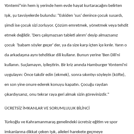
Yöntemi"nin hem iş yerinde hem evde hayat kurtaracağını belirten
Işık, şu tavsiyelerde bulundu: "Eskiden 'sus' denince çocuk susardı,
şimdi ise çocuk sizi zorluyor. Çözüm emretmek, yönetmek veya tehdit
etmek değildir. 'Ders çalışmazsan tableti alırım' deyip almazsanız
çocuk 'babam söyler geçer' der, ya da size karşı içten içe kırılır. Yarın o
da arkadaşına aynı tehditkar dili kullanır. Bunun yerine 'Ben Dili'ni
kullanın. Suçlamayın, iyileştirin. Bir kriz anında Hamburger Yöntemi'ni
uygulayın: Önce takdir edin (ekmek), sonra sıkıntıyı söyleyin (köfte),
en son yine onure ederek konuyu kapatın. Çocuğu raydan
çıkardıysanız, onu tekrar raya geri almak sizin görevinizdir."
ÜCRETSİZ İMKANLAR VE SORUMLULUK BİLİNCİ
Türkoğlu ve Kahramanmaraş genelindeki ücretsiz eğitim ve spor
imkanlarına dikkat çeken Işık, aileleri harekete geçmeye