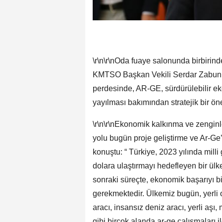
\r\n\r\nOda fuaye salonunda birbirind
KMTSO Başkan Vekili Serdar Zabun, “8
perdesinde, AR-GE, sürdürülebilir ek
yayılması bakımından stratejik bir ön
\r\n\r\nEkonomik kalkınma ve zenginl
yolu bugün proje geliştirme ve Ar-Ge
konuştu: “ Türkiye, 2023 yılında milli g
dolara ulaştırmayı hedefleyen bir ül
sonraki süreçte, ekonomik başarıyı b
gerekmektedir. Ülkemiz bugün, yerli ot
aracı, insansız deniz aracı, yerli aşı, m
gibi birçok alanda ar-ge çalışmaları 