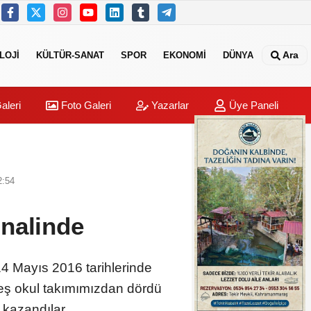
Ara
LOJİ
KÜLTÜR-SANAT
SPOR
EKONOMİ
DÜNYA
aleri
Foto Galeri
Yazarlar
Üye Paneli
2:54
inalinde
14 Mayıs 2016 tarihlerinde
eş okul takımımızdan dördü
 kazandılar.