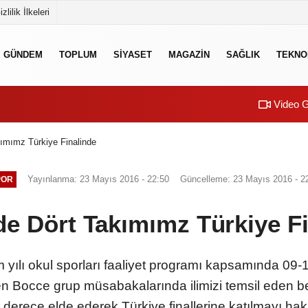
izlilik İlkeleri
GÜNDEM
TOPLUM
SİYASET
MAGAZİN
SAĞLIK
TEKNO
Video G
ımımz Türkiye Finalinde
Yayınlanma: 23 Mayıs 2016 - 22:50
Güncelleme: 23 Mayıs 2016 - 2
POR
e Dört Takımımz Türkiye F
yılı okul sporları faaliyet programı kapsamında 09-
n Bocce grup müsabakalarında ilimizi temsil eden b
 derece elde ederek Türkiye finallerine katılmayı hak