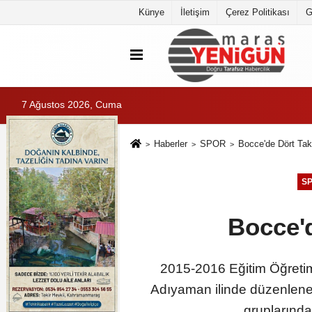
Künye
İletişim
Çerez Politikası
G
7 Ağustos 2026, Cuma
Haberler
SPOR
Bocce'de Dört Tak
S
Bocce'd
2015-2016 Eğitim Öğretim 
Adıyaman ilinde düzenlene
gruplarında