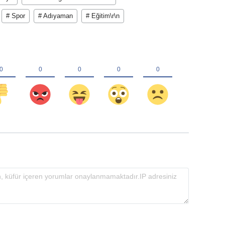
# Spor
# Adıyaman
# Eğitim\r\n