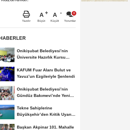
A
A
Büyüt
Küçült
Yazdır
Yorumlar
 HABERLER
Onikişubat Belediyesi’nin
Üniversite Hazırlık Kursu
Başvurularında...
KAFUM Fuar Alanı Bulut ve
Yavuz’un Ezgileriyle Şenlendi
Onikişubat Belediyesi’nin
Gündüz Bakımevi’nde Yeni
Dönemin Ön...
Tekne Sahiplerine
Büyükşehir’den Kritik Uyarı;
Belgelerinizi Kontrol...
Başkan Akpinar 101. Mahalle