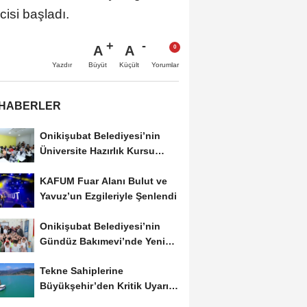
isi başladı.
A
A
Büyüt
Küçült
Yazdır
Yorumlar
 HABERLER
Onikişubat Belediyesi’nin
Üniversite Hazırlık Kursu
Başvurularında...
KAFUM Fuar Alanı Bulut ve
Yavuz’un Ezgileriyle Şenlendi
Onikişubat Belediyesi’nin
Gündüz Bakımevi’nde Yeni
Dönemin Ön...
Tekne Sahiplerine
Büyükşehir’den Kritik Uyarı;
Belgelerinizi Kontrol...