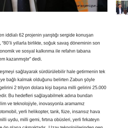
en iddialı 62 projenin yarıştığı sergide konuşan
0’li yıllarla birlikte, soğuk savaş döneminin son
onomik ve sosyal kalkınma ile refahın tabana
em kazanmıştır” dedi.
eşmeyi sağlayarak sürdürülebilir hale getirmenin tek
’ye bağlı kalmak olduğunu belirten Zabun şöyle
elirini 2 trilyon dolara kişi başına milli gelirini 25.000
kedir. Bu hedefleri sağlayabilmek adına bundan
ilim ve teknolojiyle, inovasyonla aramamız
omobil, yerli helikopter, tank, füze, insansız hava
illi uydu, milli gemi, fırtına obüsleri, yerli fırkateyn
ile ön plana çıkmaktadır. Uzay teknolojilerinden gen