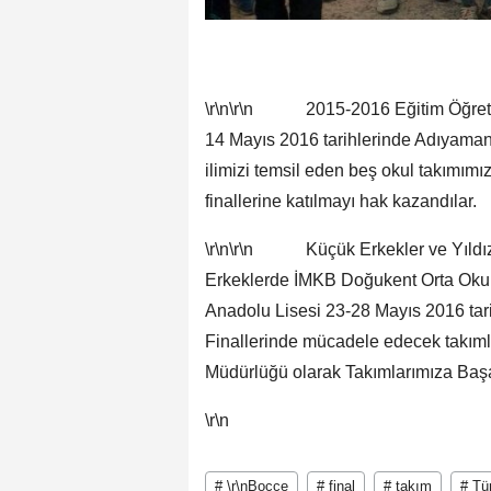
\r\n\r\n 2015-2016 Eğitim Öğretim y
14 Mayıs 2016 tarihlerinde Adıyama
ilimizi temsil eden beş okul takımım
finallerine katılmayı hak kazandılar.
\r\n\r\n Küçük Erkekler ve Yıldız K
Erkeklerde İMKB Doğukent Orta Okul
Anadolu Lisesi 23-28 Mayıs 2016 tar
Finallerinde mücadele edecek takımla
Müdürlüğü olarak Takımlarımıza Başar
\r\n
# \r\nBocce
# final
# takım
# Tü