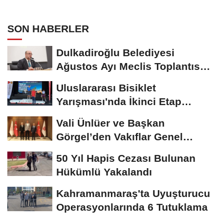
Araya Geldi
SON HABERLER
Dulkadiroğlu Belediyesi
Ağustos Ayı Meclis Toplantısı
Gerçekleştirildi
Uluslararası Bisiklet
Yarışması'nda İkinci Etap
Nefes Kesti
Vali Ünlüer ve Başkan
Görgel’den Vakıflar Genel
Müdürlüğü’ne...
50 Yıl Hapis Cezası Bulunan
Hükümlü Yakalandı
Kahramanmaraş'ta Uyuşturucu
Operasyonlarında 6 Tutuklama