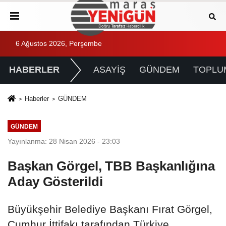
6 Ağustos 2026, Perşembe
HABERLER
ASAYİŞ
GÜNDEM
TOPLU
Haberler
GÜNDEM
GÜNDEM
Yayınlanma: 28 Nisan 2026 - 23:03
Başkan Görgel, TBB Başkanlığına
Aday Gösterildi
Büyükşehir Belediye Başkanı Fırat Görgel,
Cumhur İttifakı tarafından Türkiye