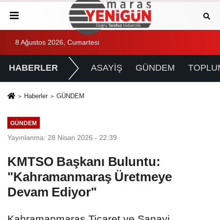
8 Ağustos 2026, Cumartesi
HABERLER
ASAYİŞ
GÜNDEM
TOPLU
Haberler
GÜNDEM
GÜNDEM
Yayınlanma: 28 Nisan 2026 - 22:39
KMTSO Başkanı Buluntu:
"Kahramanmaraş Üretmeye
Devam Ediyor"
Kahramanmaraş Ticaret ve Sanayi