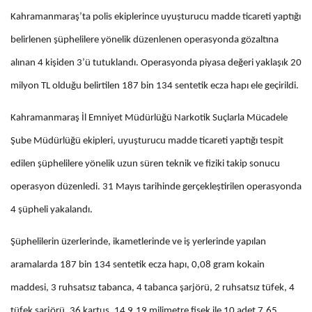
Kahramanmaraş’ta polis ekiplerince uyuşturucu madde ticareti yaptığı
belirlenen şüphelilere yönelik düzenlenen operasyonda gözaltına
alınan 4 kişiden 3’ü tutuklandı. Operasyonda piyasa değeri yaklaşık 20
milyon TL olduğu belirtilen 187 bin 134 sentetik ecza hapı ele geçirildi.
Kahramanmaraş İl Emniyet Müdürlüğü Narkotik Suçlarla Mücadele
Şube Müdürlüğü ekipleri, uyuşturucu madde ticareti yaptığı tespit
edilen şüphelilere yönelik uzun süren teknik ve fiziki takip sonucu
operasyon düzenledi. 31 Mayıs tarihinde gerçekleştirilen operasyonda
4 şüpheli yakalandı.
Şüphelilerin üzerlerinde, ikametlerinde ve iş yerlerinde yapılan
aramalarda 187 bin 134 sentetik ecza hapı, 0,08 gram kokain
maddesi, 3 ruhsatsız tabanca, 4 tabanca şarjörü, 2 ruhsatsız tüfek, 4
tüfek şarjörü, 36 kartuş, 14 9.19 milimetre fişek ile 10 adet 7.65