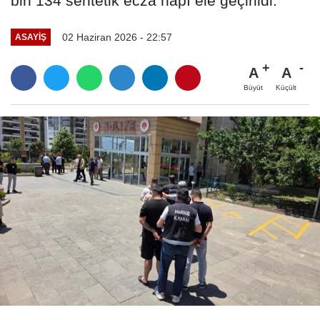
bin 134 sentetik ecza hapı ele geçirildi.
02 Haziran 2026 - 22:57
ASAYİŞ
A
A
Büyüt
Küçült