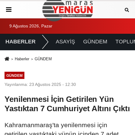
9 Ağustos 2026, Pazar
HABERLER
ASAYİŞ
GÜNDEM
TOPLU
Haberler
GÜNDEM
GÜNDEM
Yayınlanma: 23 Ağustos 2025 - 12:30
Yenilenmesi İçin Getirilen Yün
Yastıktan 7 Cumhuriyet Altını Çıktı
Kahramanmaraş'ta yenilenmesi için
getirilen yastıktaki yünün içinden 7 adet