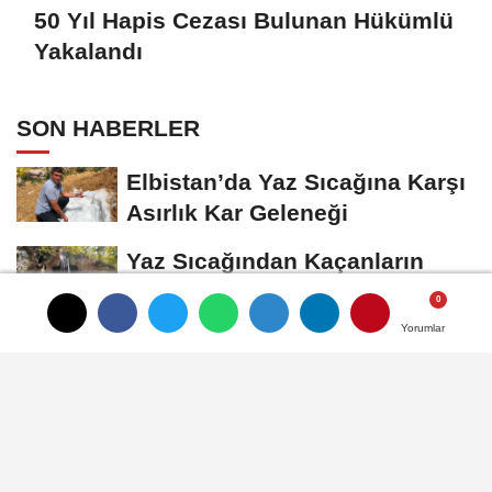
50 Yıl Hapis Cezası Bulunan Hükümlü
Yakalandı
SON HABERLER
Elbistan’da Yaz Sıcağına Karşı
Asırlık Kar Geleneği
Yaz Sıcağından Kaçanların
Adresi Savruk Şelalesi Oldu
Yorumlar
Yorumlar
Yorumlar
Kahramanmaraş'ta Kayıp
Çocuk Sulama Kanalında
Bulundu
Öksüz: Fabrikalar Bizim Değil,
Milletin Bize Emanetidir.