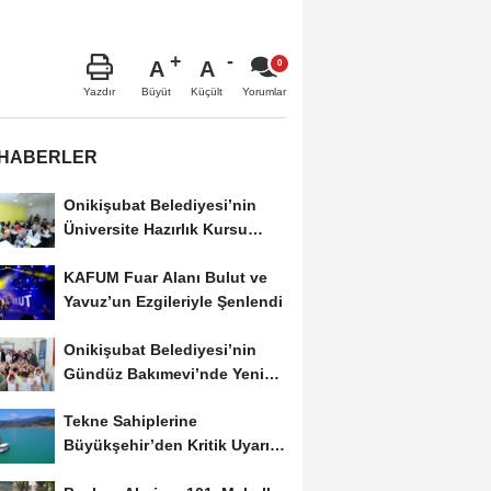
A
A
Büyüt
Küçült
Yazdır
Yorumlar
 HABERLER
Onikişubat Belediyesi’nin
Üniversite Hazırlık Kursu
Başvurularında...
KAFUM Fuar Alanı Bulut ve
Yavuz’un Ezgileriyle Şenlendi
Onikişubat Belediyesi’nin
Gündüz Bakımevi’nde Yeni
Dönemin Ön...
Tekne Sahiplerine
Büyükşehir’den Kritik Uyarı;
Belgelerinizi Kontrol...