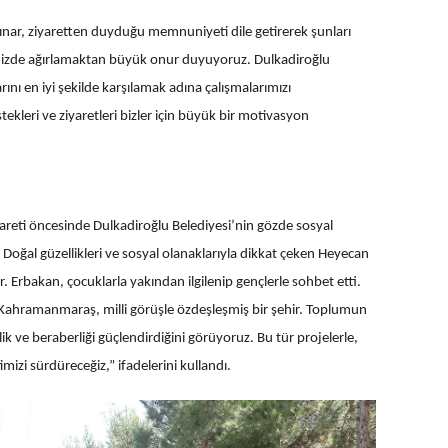
ar, ziyaretten duyduğu memnuniyeti dile getirerek şunları
emizde ağırlamaktan büyük onur duyuyoruz. Dulkadiroğlu
rını en iyi şekilde karşılamak adına çalışmalarımızı
kleri ve ziyaretleri bizler için büyük bir motivasyon
yareti öncesinde Dulkadiroğlu Belediyesi’nin gözde sosyal
 Doğal güzellikleri ve sosyal olanaklarıyla dikkat çeken Heyecan
. Erbakan, çocuklarla yakından ilgilenip gençlerle sohbet etti.
“Kahramanmaraş, milli görüşle özdeşleşmiş bir şehir. Toplumun
lik ve beraberliği güçlendirdiğini görüyoruz. Bu tür projelerle,
mizi sürdüreceğiz,” ifadelerini kullandı.