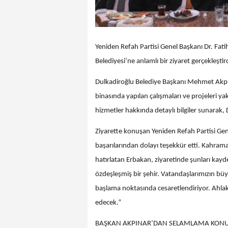
Yeniden Refah Partisi Genel Başkanı Dr. F
Belediyesi’ne anlamlı bir ziyaret gerçekleştird
Dulkadiroğlu Belediye Başkanı Mehmet Akpın
binasında yapılan çalışmaları ve projeleri y
hizmetler hakkında detaylı bilgiler sunarak, D
Ziyarette konuşan Yeniden Refah Partisi Ge
başarılarından dolayı teşekkür etti. Kahra
hatırlatan Erbakan, ziyaretinde şunları kay
özdeşleşmiş bir şehir. Vatandaşlarımızın büy
başlama noktasında cesaretlendiriyor. Ahlaklı 
edecek.”
BAŞKAN AKPINAR’DAN SELAMLAMA KON