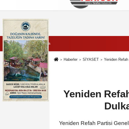
Künye
İletişim
Çerez Politikası
G
7 Ağustos 2026, Cuma
Haberler
SİYASET
Yeniden Refah P
Yeniden Refah
Dulka
Yeniden Refah Partisi Gene