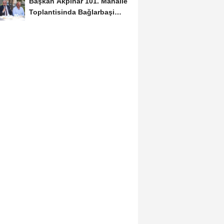
Başkan Akpinar 101. Mahalle
Toplantisinda Bağlarbaşi
Mahallesi Sakinleriyle...