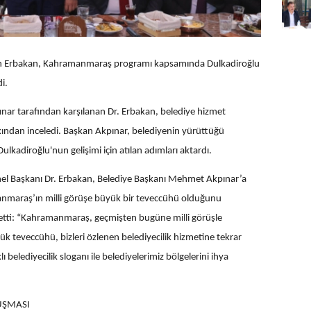
atih Erbakan, Kahramanmaraş programı kapsamında Dulkadiroğlu
i.
ar tarafından karşılanan Dr. Erbakan, belediye hizmet
akından inceledi. Başkan Akpınar, belediyenin yürüttüğü
ulkadiroğlu'nun gelişimi için atılan adımları aktardı.
nel Başkanı Dr. Erbakan, Belediye Başkanı Mehmet Akpınar’a
manmaraş’ın milli görüşe büyük bir teveccühü olduğunu
detti: “Kahramanmaraş, geçmişten bugüne milli görüşle
ük teveccühü, bizleri özlenen belediyecilik hizmetine tekrar
belediyecilik sloganı ile belediyelerimiz bölgelerini ihya
UŞMASI