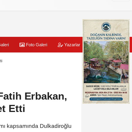
aleri
Foto Galeri
Yazarlar
Üye Paneli
ti
Fatih Erbakan,
t Etti
amı kapsamında Dulkadiroğlu