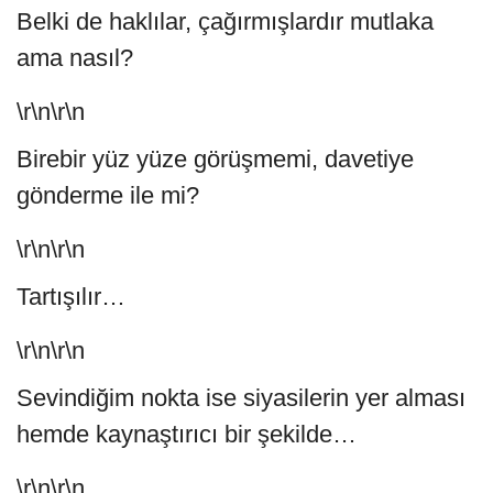
Belki de haklılar, çağırmışlardır mutlaka
ama nasıl?
\r\n\r\n
Birebir yüz yüze görüşmemi, davetiye
gönderme ile mi?
\r\n\r\n
Tartışılır…
\r\n\r\n
Sevindiğim nokta ise siyasilerin yer alması
hemde kaynaştırıcı bir şekilde…
\r\n\r\n