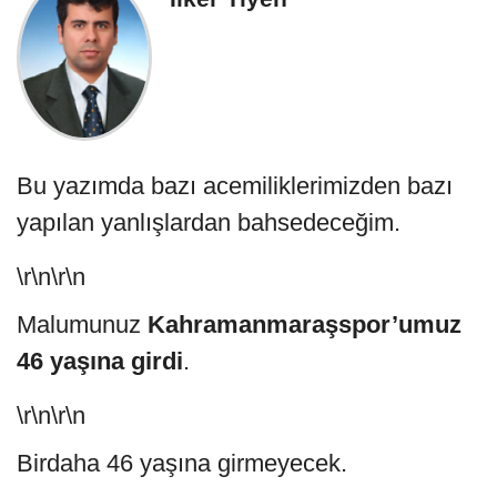
Bu yazımda bazı acemiliklerimizden bazı
yapılan yanlışlardan bahsedeceğim.
\r\n\r\n
Malumunuz
Kahramanmaraşspor’umuz
46 yaşına girdi
.
\r\n\r\n
Birdaha 46 yaşına girmeyecek.