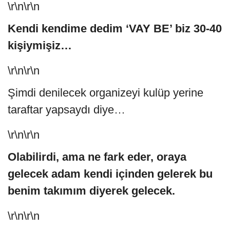
\r\n\r\n
Kendi kendime dedim ‘VAY BE’ biz 30-40
kişiymişiz…
\r\n\r\n
Şimdi denilecek organizeyi kulüp yerine
taraftar yapsaydı diye…
\r\n\r\n
Olabilirdi, ama ne fark eder, oraya
gelecek adam kendi içinden gelerek bu
benim takımım diyerek gelecek.
\r\n\r\n