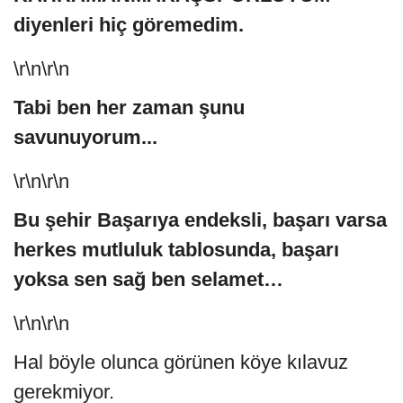
diyenleri hiç göremedim.
\r\n\r\n
Tabi ben her zaman şunu
savunuyorum...
\r\n\r\n
Bu şehir Başarıya endeksli, başarı varsa
herkes mutluluk tablosunda, başarı
yoksa sen sağ ben selamet…
\r\n\r\n
Hal böyle olunca görünen köye kılavuz
gerekmiyor.