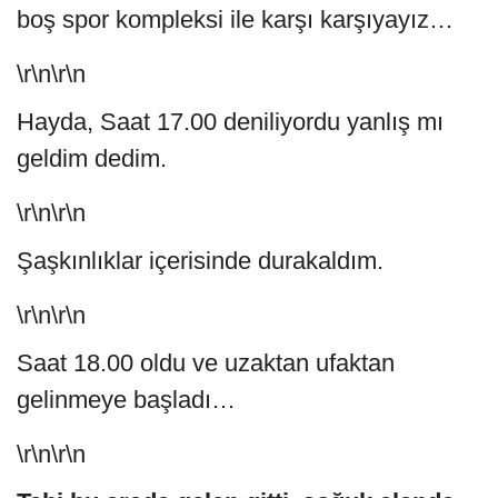
boş spor kompleksi ile karşı karşıyayız…
\r\n\r\n
Hayda, Saat 17.00 deniliyordu yanlış mı
geldim dedim.
\r\n\r\n
Şaşkınlıklar içerisinde durakaldım.
\r\n\r\n
Saat 18.00 oldu ve uzaktan ufaktan
gelinmeye başladı…
\r\n\r\n