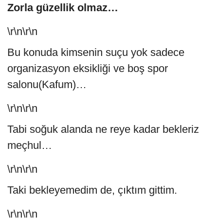
Zorla güzellik olmaz…
\r\n\r\n
Bu konuda kimsenin suçu yok sadece
organizasyon eksikliği ve boş spor
salonu(Kafum)…
\r\n\r\n
Tabi soğuk alanda ne reye kadar bekleriz
meçhul…
\r\n\r\n
Taki bekleyemedim de, çıktım gittim.
\r\n\r\n