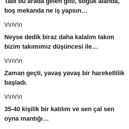
Tabi bu arada gelen gitti, soğuk alanda,
boş mekanda ne iş yapsın…
\r\n\r\n
Neyse dedik biraz daha kalalım takım
bizim takımımız düşüncesi ile…
\r\n\r\n
Zaman geçti, yavaş yavaş bir hareketlilik
başladı.
\r\n\r\n
35-40 kişilik bir katılım ve sen çal sen
oyna mantığı…