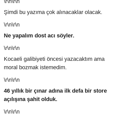
\r\n\r\n
Şimdi bu yazıma çok alınacaklar olacak.
\r\n\r\n
Ne yapalım dost acı söyler.
\r\n\r\n
Kocaeli galibiyeti öncesi yazacaktım ama
moral bozmak istemedim.
\r\n\r\n
46 yıllık bir çınar adına ilk defa bir store
açılışına şahit olduk.
\r\n\r\n