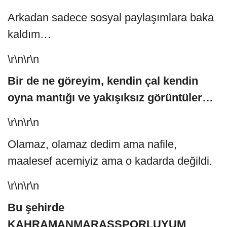
Arkadan sadece sosyal paylaşımlara baka
kaldım…
\r\n\r\n
Bir de ne göreyim, kendin çal kendin
oyna mantığı ve yakışıksız görüntüler…
\r\n\r\n
Olamaz, olamaz dedim ama nafile,
maalesef acemiyiz ama o kadarda değildi.
\r\n\r\n
Bu şehirde
KAHRAMANMARAŞSPORLUYUM