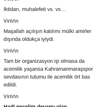
İktidarı, muhalefeti vs. vs…
\r\n\r\n
Maşallah açılışın katılımı mülki amirler
dışında oldukça iyiydi.
\r\n\r\n
Tam bir organizasyon işi olmasa da
acemilik yaşansa Kahramanmaraşspor
sevdasının tutumu ile acemilik ört bas
edildi.
\r\n\r\n
Hadi geçelim devamı olan