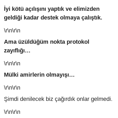
İyi kötü açılışını yaptık ve elimizden
geldiği kadar destek olmaya çalıştık.
\r\n\r\n
Ama üzüldüğüm nokta protokol
zayıflığı…
\r\n\r\n
Mülki amirlerin olmayışı…
\r\n\r\n
Şimdi denilecek biz çağırdık onlar gelmedi.
\r\n\r\n