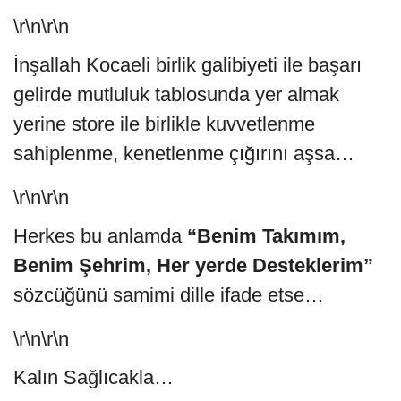
\r\n\r\n
İnşallah Kocaeli birlik galibiyeti ile başarı
gelirde mutluluk tablosunda yer almak
yerine store ile birlikle kuvvetlenme
sahiplenme, kenetlenme çığırını aşsa…
\r\n\r\n
Herkes bu anlamda
“Benim Takımım,
Benim Şehrim, Her yerde Desteklerim”
sözcüğünü samimi dille ifade etse…
\r\n\r\n
Kalın Sağlıcakla…