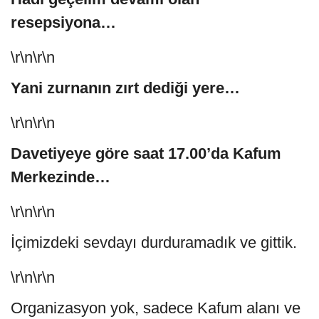
resepsiyona…
\r\n\r\n
Yani zurnanın zırt dediği yere…
\r\n\r\n
Davetiyeye göre saat 17.00’da Kafum
Merkezinde…
\r\n\r\n
İçimizdeki sevdayı durduramadık ve gittik.
\r\n\r\n
Organizasyon yok, sadece Kafum alanı ve