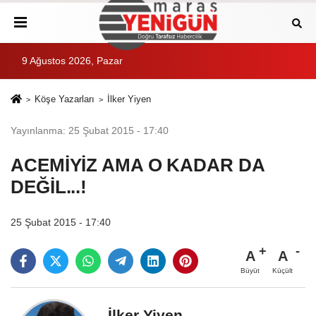
9 Ağustos 2026, Pazar
Köşe Yazarları
İlker Yiyen
Yayınlanma: 25 Şubat 2015 - 17:40
ACEMİYİZ AMA O KADAR DA
DEĞİL...!
25 Şubat 2015 - 17:40
A
A
Büyüt
Küçült
İlker Yiyen