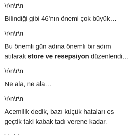
\r\n\r\n
Bilindiği gibi 46’nın önemi çok büyük…
\r\n\r\n
Bu önemli gün adına önemli bir adım
atılarak
store ve resepsiyon
düzenlendi…
\r\n\r\n
Ne ala, ne ala…
\r\n\r\n
Acemilik dedik, bazı küçük hataları es
geçtik taki kabak tadı verene kadar.