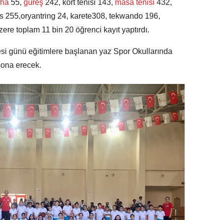
cha
55,
güreş
242, kort tenisi 143,
masa tenisi
432,
ks 255,oryantring 24, karete308, tekwando 196,
ere toplam 11 bin 20 öğrenci kayıt yaptırdı.
si günü eğitimlere başlanan yaz Spor Okullarında
sona erecek.