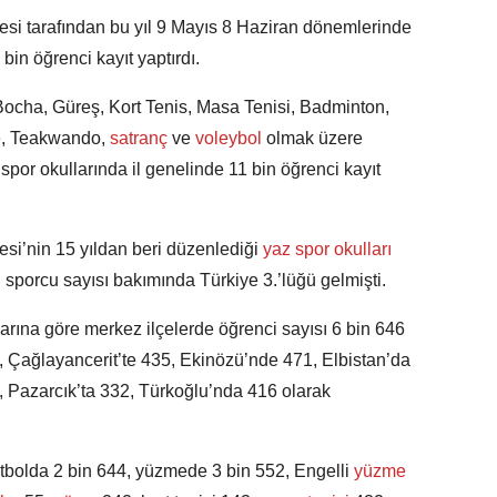
i tarafından bu yıl 9 Mayıs 8 Haziran dönemlerinde
 bin öğrenci kayıt yaptırdı.
Bocha, Güreş, Kort Tenis, Masa Tenisi, Badminton,
te, Teakwando,
satranç
ve
voleybol
olmak üzere
spor okullarında il genelinde 11 bin öğrenci kayıt
i’nin 15 yıldan beri düzenlediği
yaz spor okulları
porcu sayısı bakımında Türkiye 3.’lüğü gelmişti.
larına göre merkez ilçelerde öğrenci sayısı 6 bin 646
0, Çağlayancerit’te 435, Ekinözü’nde 471, Elbistan’da
 Pazarcık’ta 332, Türkoğlu’nda 416 olarak
utbolda 2 bin 644, yüzmede 3 bin 552, Engelli
yüzme