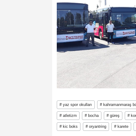
# yaz spor okulları
# kahramanmaraş bü
# atletizm
# bocha
# güreş
# kor
# kic boks
# oryantring
# karete