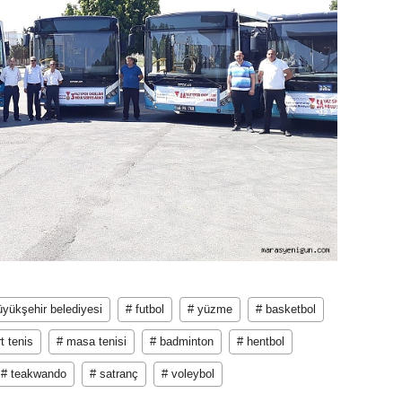
yükşehir belediyesi
# futbol
# yüzme
# basketbol
t tenis
# masa tenisi
# badminton
# hentbol
# teakwando
# satranç
# voleybol