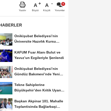
A
A
Büyüt
Küçült
Yazdır
Yorumlar
 HABERLER
Onikişubat Belediyesi’nin
Üniversite Hazırlık Kursu
Başvurularında...
KAFUM Fuar Alanı Bulut ve
Yavuz’un Ezgileriyle Şenlendi
Onikişubat Belediyesi’nin
Gündüz Bakımevi’nde Yeni
Dönemin Ön...
Tekne Sahiplerine
Büyükşehir’den Kritik Uyarı;
Belgelerinizi Kontrol...
Başkan Akpinar 101. Mahalle
Toplantisinda Bağlarbaşi