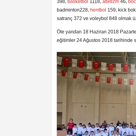
398,
basketbol
1118,
atletizm
46,
bo
badminton228,
hentbol
159, kick bo
satranç 372 ve voleybol 848 olmak üz
Öte yandan 18 Haziran 2018 Pazarte
eğitimler 24 Ağustos 2018 tarihinde 