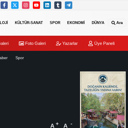
Ara
LOJİ
KÜLTÜR-SANAT
SPOR
EKONOMİ
DÜNYA
aleri
Foto Galeri
Yazarlar
Üye Paneli
aber
Spor
A
A