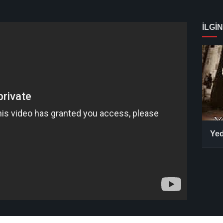
İLGİN
Yed