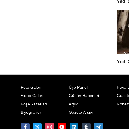
Yedi
Yedi
Foto Galeri
Üye Paneli
Hava 
Video Galeri
Günün Haberleri
Gazete
Köşe Yazarları
Arşiv
Nöbetc
Biyografiler
Gazete Arşivi