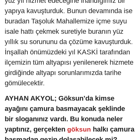
yüz yıl hizmet edeceğine inandığımız bir
yapıya kavuşturduk. Bunun devamında ise
buradan Taşoluk Mahallemize içme suyu
isale hattı çekmek suretiyle buranın yüz
yıllık su sorununu da çözüme kavuşturduk.
İnşallah önümüzdeki yıl KASKİ tarafından
ilçemizin tüm altyapısı yenilenerek hizmete
girdiğinde altyapı sorunlarımızda tarihe
gömülecektir.
AYHAN AKYOL; Göksun’da kimse
ayağını çamura basmayacak şeklinde
bir sloganınız vardı. Bu konuda neler
yaptınız, gerçekten
halkı çamura
göksun
basmadan gezip dolaşabilecek mi?