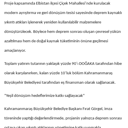
Proje kapsamında Elbistan ilçesi Çiçek Mahallesi’nde kurulacak
modern ayrıştırma ve geri dönüşüm tesisi sayesinde deprem kaynaklı
yıkıntı atıkları işlenerek yeniden kullanılabilir malzemelere
dönüştürülecek. Böylece hem deprem sonrası oluşan çevresel yükün
azaltılması hem de doğal kaynak tüketiminin önüne geçilmesi
amaçlanıyor.
Toplam yatırım tutarının yaklaşık yüzde 90’ı DOĞAKA tarafından hibe
olarak karşılanırken, kalan yüzde 10’luk bölüm Kahramanmaraş
Büyükşehir Belediyesi tarafından eş finansman olarak sağlanacak.
"Yeşil dönüşüm hedeflerimize katkı sağlayacak"
Kahramanmaraş Büyükşehir Belediye Başkanı Fırat Görgel, imza
töreninde yaptığı değerlendirmede, projenin yalnızca deprem sonrası
ortaya çıkan yıkıntı atıklarının yönetimine katkı sunmakla