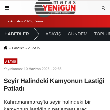
7 Ağustos 2026, Cuma
HABERLER
ASAYİŞ
GÜNDEM
TOPLU
Haberler
ASAYİŞ
ASAYİŞ
Yayınlanma: 10 Haziran 2026 - 22:35
Seyir Halindeki Kamyonun Lastiği
Patladı
Kahramanmaraş'ta seyir halindeki bir
kamyonun lastiğinin patlaması araç