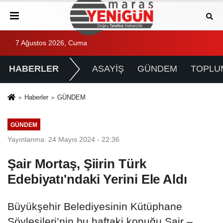
7 Ağustos 2026, Cuma
HABERLER
ASAYİŞ
GÜNDEM
TOPLU
Haberler
GÜNDEM
GÜNDEM
Yayınlanma: 24 Mayıs 2024 - 22:36
Şair Mortaş, Şiirin Türk
Edebiyatı'ndaki Yerini Ele Aldı
Büyükşehir Belediyesinin Kütüphane
Söyleşileri’nin bu haftaki konuğu Şair –