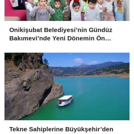
Onikişubat Belediyesi’nin Gündüz
Bakımevi’nde Yeni Dönemin Ön
Kayıtları Başladı
Tekne Sahiplerine Büyükşehir’den