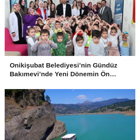
Onikişubat Belediyesi’nin Gündüz
Bakımevi’nde Yeni Dönemin Ön
Kayıtları Başladı