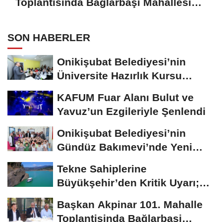
Toplantisinda Bağlarbaşi Mahallesi
Sakinleriyle Buluştu
SON HABERLER
Onikişubat Belediyesi’nin
Üniversite Hazırlık Kursu
Başvurularında...
KAFUM Fuar Alanı Bulut ve
Yavuz’un Ezgileriyle Şenlendi
Onikişubat Belediyesi’nin
Gündüz Bakımevi’nde Yeni
Dönemin Ön...
Tekne Sahiplerine
Büyükşehir’den Kritik Uyarı;
Belgelerinizi Kontrol...
Başkan Akpinar 101. Mahalle
Toplantisinda Bağlarbaşi