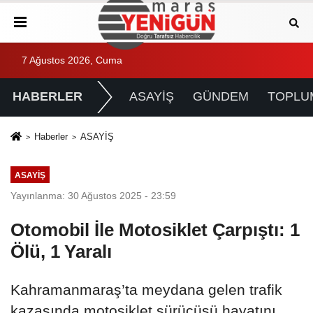
7 Ağustos 2026, Cuma
HABERLER
ASAYİŞ
GÜNDEM
TOPLU
Haberler
ASAYİŞ
ASAYİŞ
Yayınlanma: 30 Ağustos 2025 - 23:59
Otomobil İle Motosiklet Çarpıştı: 1
Ölü, 1 Yaralı
Kahramanmaraş’ta meydana gelen trafik
kazasında motosiklet sürücüsü hayatını