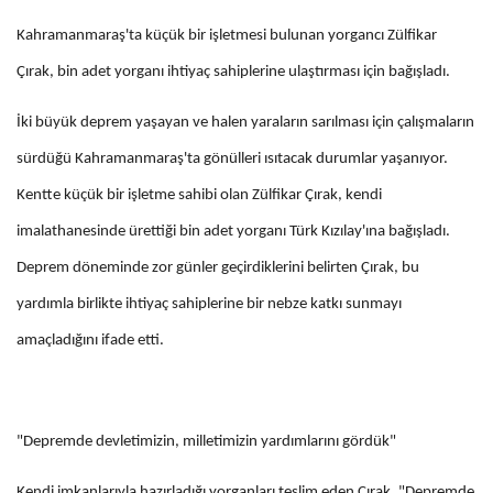
Kahramanmaraş'ta küçük bir işletmesi bulunan yorgancı Zülfikar
Çırak, bin adet yorganı ihtiyaç sahiplerine ulaştırması için bağışladı.
İki büyük deprem yaşayan ve halen yaraların sarılması için çalışmaların
sürdüğü Kahramanmaraş'ta gönülleri ısıtacak durumlar yaşanıyor.
Kentte küçük bir işletme sahibi olan Zülfikar Çırak, kendi
imalathanesinde ürettiği bin adet yorganı Türk Kızılay'ına bağışladı.
Deprem döneminde zor günler geçirdiklerini belirten Çırak, bu
yardımla birlikte ihtiyaç sahiplerine bir nebze katkı sunmayı
amaçladığını ifade etti.
"Depremde devletimizin, milletimizin yardımlarını gördük"
Kendi imkanlarıyla hazırladığı yorganları teslim eden Çırak, "Depremde