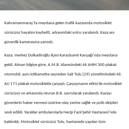
Kahramanmaraş’ta meydana gelen trafik kazasında motosiklet
sürücüsü hayatını kaybetti, arkasındaki yolcu yaralandı. Kaza anı
güvenlik kamerasına yansıdı.
Kaza, merkez Dulkadiroğlu ilçesi Karaziyaret Kavşağı’nda meydana
geldi. Alınan bilgiye göre, A.M.B. idaresindeki 46 AHM 300 plakalı
otomobil, aynı istikamette seyreden Sait Tolu (29) yönetimindeki 46
AIJ 171 plakalı motosikletle çarpıştı. Çarpışmanın etkisi ile motosiklet
sürücüsü ve arkasında oturan B.B. savrularak yaralandı. Kazayı
görenlerin haber vermesi üzerine olay yerine sağlık ve polis ekipleri
sevk edildi. Yaralılar ambulanslarla Necip Fazıl Şehir Hastanesi’nde
kaldırıldı. Motosiklet sürücüsü Tolu, hastanede yapılan tüm