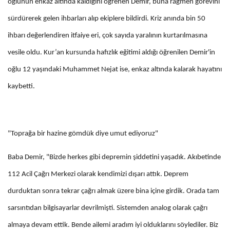
oğlunun enkaz altında kaldığını öğrenen Demir, buna rağmen görevini
sürdürerek gelen ihbarları alıp ekiplere bildirdi. Kriz anında bin 50
ihbarı değerlendiren itfaiye eri, çok sayıda yaralının kurtarılmasına
vesile oldu. Kur’an kursunda hafızlık eğitimi aldığı öğrenilen Demir'in
oğlu 12 yaşındaki Muhammet Nejat ise, enkaz altında kalarak hayatını
kaybetti.
"Toprağa bir hazine gömdük diye umut ediyoruz"
Baba Demir, "Bizde herkes gibi depremin şiddetini yaşadık. Akıbetinde
112 Acil Çağrı Merkezi olarak kendimizi dışarı attık. Deprem
durduktan sonra tekrar çağrı almak üzere bina içine girdik. Orada tam
sarsıntıdan bilgisayarlar devrilmişti. Sistemden analog olarak çağrı
almaya devam ettik. Bende ailemi aradım iyi olduklarını söylediler. Biz