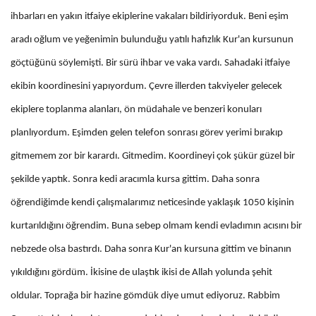
ihbarları en yakın itfaiye ekiplerine vakaları bildiriyorduk. Beni eşim
aradı oğlum ve yeğenimin bulunduğu yatılı hafızlık Kur'an kursunun
göçtüğünü söylemişti. Bir sürü ihbar ve vaka vardı. Sahadaki itfaiye
ekibin koordinesini yapıyordum. Çevre illerden takviyeler gelecek
ekiplere toplanma alanları, ön müdahale ve benzeri konuları
planlıyordum. Eşimden gelen telefon sonrası görev yerimi bırakıp
gitmemem zor bir karardı. Gitmedim. Koordineyi çok şükür güzel bir
şekilde yaptık. Sonra kedi aracımla kursa gittim. Daha sonra
öğrendiğimde kendi çalışmalarımız neticesinde yaklaşık 1050 kişinin
kurtarıldığını öğrendim. Buna sebep olmam kendi evladımın acısını bir
nebzede olsa bastırdı. Daha sonra Kur'an kursuna gittim ve binanın
yıkıldığını gördüm. İkisine de ulaştık ikisi de Allah yolunda şehit
oldular. Toprağa bir hazine gömdük diye umut ediyoruz. Rabbim