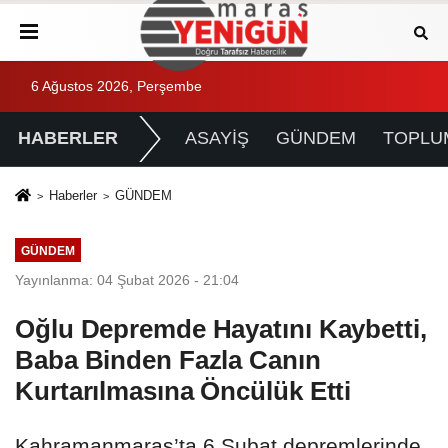
6 Ağustos 2026, Perşembe
HABERLER
ASAYİŞ
GÜNDEM
TOPLU
Haberler
GÜNDEM
GÜNDEM
Yayınlanma: 04 Şubat 2026 - 21:04
Oğlu Depremde Hayatını Kaybetti,
Baba Binden Fazla Canın
Kurtarılmasına Öncülük Etti
Kahramanmaraş’ta 6 Şubat depremlerinde