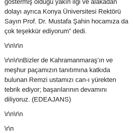
göstermiş olduğu yakın ilgi ve alakadan
dolayı ayrıca Konya Üniversitesi Rektörü
Sayın Prof. Dr. Mustafa Şahin hocamıza da
çok teşekkür ediyorum” dedi.
\r\n\r\n
\r\n\r\nBizler de Kahramanmaraş’ın ve
meşhur paçamızın tanıtımına katkıda
bulunan Remzi ustamızı can-ı yürekten
tebrik ediyor; başarılarının devamını
diliyoruz. (EDEAJANS)
\r\n\r\n
\r\n