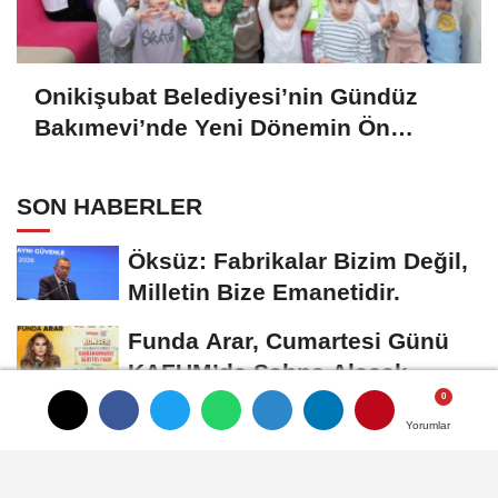
Onikişubat Belediyesi’nin Gündüz
Bakımevi’nde Yeni Dönemin Ön
Kayıtları Başladı
SON HABERLER
Öksüz: Fabrikalar Bizim Değil,
Milletin Bize Emanetidir.
Funda Arar, Cumartesi Günü
KAFUM’da Sahne Alacak
Kahramanmaraş'ta
Yorumlar
Yorumlar
Yorumlar
Uluslararası Bisiklet Turnuvası
Tamamlandı