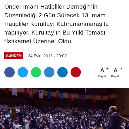
Önder İmam Hatipliler Derneği’nin
Düzenlediği 2 Gün Sürecek 13.İmam
Hatipliler Kurultayı Kahramanmaraş’ta
Yapılıyor. Kurultay’ın Bu Yılki Teması
“İstikamet Üzerine” Oldu.
24 Eylül 2016 - 23:02
GÜNDEM
A
A
Büyüt
Küçült