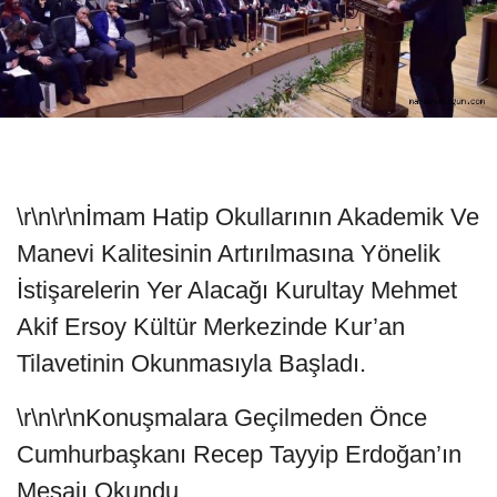
\r\n\r\nİmam Hatip Okullarının Akademik Ve
Manevi Kalitesinin Artırılmasına Yönelik
İstişarelerin Yer Alacağı Kurultay Mehmet
Akif Ersoy Kültür Merkezinde Kur’an
Tilavetinin Okunmasıyla Başladı.
\r\n\r\nKonuşmalara Geçilmeden Önce
Cumhurbaşkanı Recep Tayyip Erdoğan’ın
Mesajı Okundu.