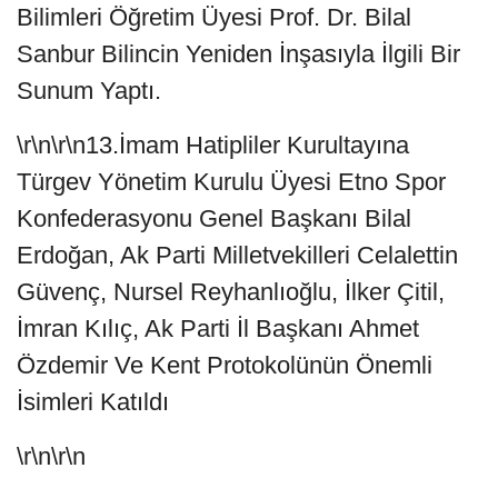
Bilimleri Öğretim Üyesi Prof. Dr. Bilal
Sanbur Bilincin Yeniden İnşasıyla İlgili Bir
Sunum Yaptı.
\r\n\r\n13.İmam Hatipliler Kurultayına
Türgev Yönetim Kurulu Üyesi Etno Spor
Konfederasyonu Genel Başkanı Bilal
Erdoğan, Ak Parti Milletvekilleri Celalettin
Güvenç, Nursel Reyhanlıoğlu, İlker Çitil,
İmran Kılıç, Ak Parti İl Başkanı Ahmet
Özdemir Ve Kent Protokolünün Önemli
İsimleri Katıldı
\r\n\r\n