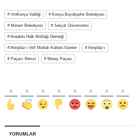
# \r\nKonya Valiliği
# Konya Büyükşehir Belediyesi
# Meram Belediyesi
# Selçuk Üniversitesi
# Anadolu Halk Mutfağı Derneği
# Ateşbâz-ı Velî Mutfak Kültürü Günleri
# Ateşbâz-ı
# Paçacı Remzi
# Maraş Paçası
YORUMLAR