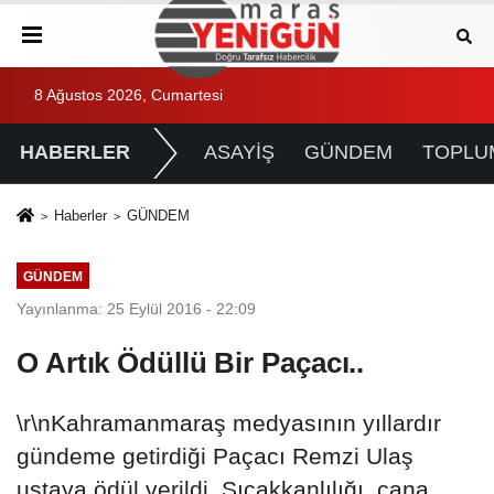
8 Ağustos 2026, Cumartesi
HABERLER
ASAYİŞ
GÜNDEM
TOPLU
Haberler
GÜNDEM
GÜNDEM
Yayınlanma: 25 Eylül 2016 - 22:09
O Artık Ödüllü Bir Paçacı..
\r\nKahramanmaraş medyasının yıllardır
gündeme getirdiği Paçacı Remzi Ulaş
ustaya ödül verildi. Sıcakkanlılığı, cana