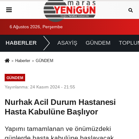
6 Ağustos 2026, Perşembe
HABERLER
ASAYİŞ
GÜNDEM
TOPLU
Haberler
GÜNDEM
GÜNDEM
Yayınlanma: 24 Kasım 2024 - 21:55
Nurhak Acil Durum Hastanesi
Hasta Kabulüne Başlıyor
Yapımı tamamlanan ve önümüzdeki
günlerde hasta kabulüne başlayacak