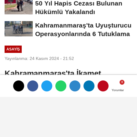
50 Yıl Hapis Cezası Bulunan
Hükümlü Yakalandı
Kahramanmaraş'ta Uyuşturucu
Operasyonlarında 6 Tutuklama
ASAYİŞ
Yayınlanma: 24 Kasım 2024 - 21:52
Kahramanmaraş'ta İkamet
Yangınları
Yorumlar
Yorumlar
Kahramanmaraş’ta iki farklı mahallede
çıkan ikamet yangınları itfaiye ekiplerince
söndürüldü.
24 Kasım 2024 - 21:52
ASAYİŞ