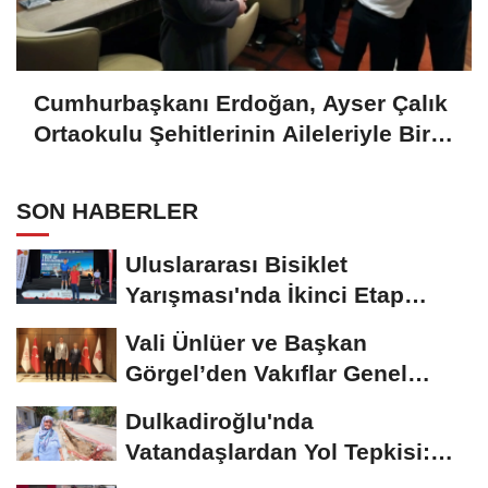
Cumhurbaşkanı Erdoğan, Ayser Çalık
Ortaokulu Şehitlerinin Aileleriyle Bir
Araya Geldi
SON HABERLER
Uluslararası Bisiklet
Yarışması'nda İkinci Etap
Nefes Kesti
Vali Ünlüer ve Başkan
Görgel’den Vakıflar Genel
Müdürlüğü’ne...
Dulkadiroğlu'nda
Vatandaşlardan Yol Tepkisi:
"Biz Depremde Bu Kadar...