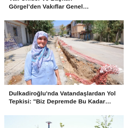
Görgel’den Vakıflar Genel
Müdürlüğü’ne ziyaret
Dulkadiroğlu'nda Vatandaşlardan Yol
Tepkisi: "Biz Depremde Bu Kadar
Zarar Görmemiştik"