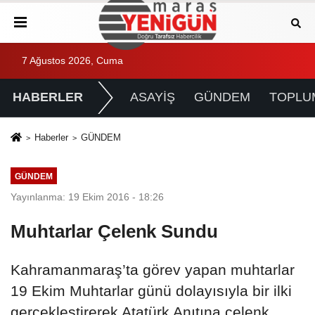
7 Ağustos 2026, Cuma
HABERLER
ASAYİŞ
GÜNDEM
TOPLU
Haberler
GÜNDEM
GÜNDEM
Yayınlanma: 19 Ekim 2016 - 18:26
Muhtarlar Çelenk Sundu
Kahramanmaraş’ta görev yapan muhtarlar
19 Ekim Muhtarlar günü dolayısıyla bir ilki
gerçekleştirerek Atatürk Anıtına çelenk