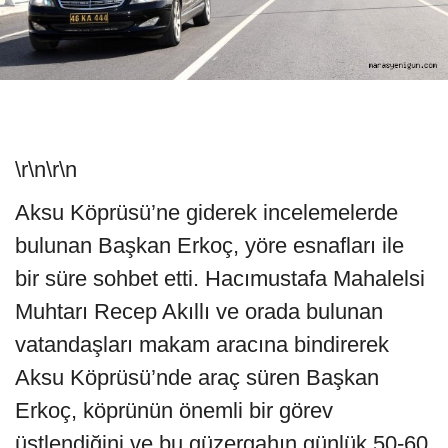
\r\n\r\n
Aksu Köprüsü’ne giderek incelemelerde
bulunan Başkan Erkoç, yöre esnafları ile
bir süre sohbet etti. Hacımustafa Mahalelsi
Muhtarı Recep Akıllı ve orada bulunan
vatandaşları makam aracına bindirerek
Aksu Köprüsü’nde araç süren Başkan
Erkoç, köprünün önemli bir görev
üstlendiğini ve bu güzergahın günlük 50-60