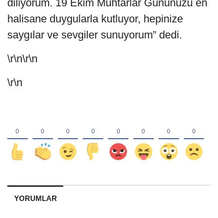
diliyorum. 19 Ekim Muhtarlar Gününüzü en
halisane duygularla kutluyor, hepinize
saygılar ve sevgiler sunuyorum” dedi.
\r\n\r\n
\r\n
YORUMLAR