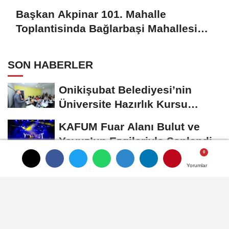
Başkan Akpinar 101. Mahalle
Toplantisinda Bağlarbaşi Mahallesi
Sakinleriyle Buluştu
SON HABERLER
Onikişubat Belediyesi’nin
Üniversite Hazırlık Kursu
Başvurularında...
KAFUM Fuar Alanı Bulut ve
Yavuz’un Ezgileriyle Şenlendi
Onikişubat Belediyesi’nin
Yorumlar
Yorumlar
Yorumlar
Gündüz Bakımevi’nde Yeni
Dönemin Ön...
Tekne Sahiplerine
Büyükşehir’den Kritik Uyarı;
Belgelerinizi Kontrol...