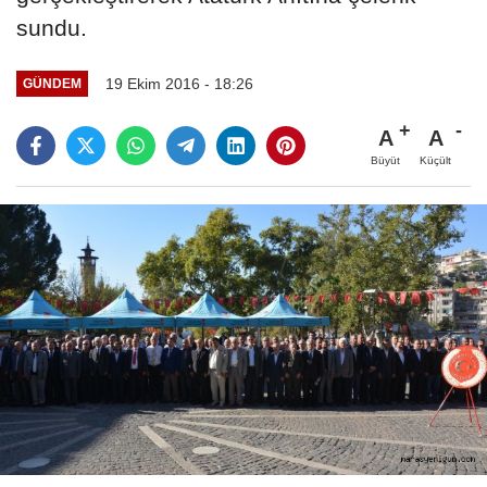
sundu.
19 Ekim 2016 - 18:26
GÜNDEM
A
A
Büyüt
Küçült