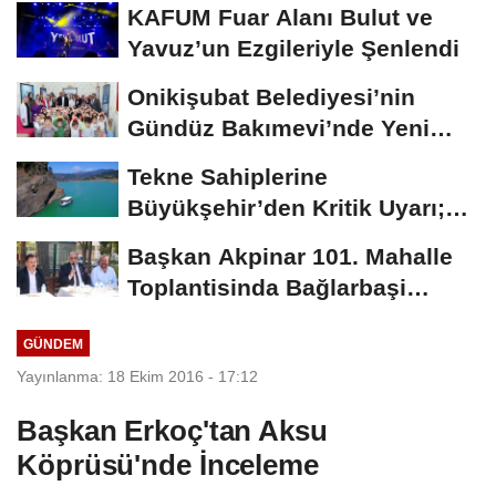
KAFUM Fuar Alanı Bulut ve
Yavuz’un Ezgileriyle Şenlendi
Onikişubat Belediyesi’nin
Gündüz Bakımevi’nde Yeni
Dönemin Ön...
Tekne Sahiplerine
Büyükşehir’den Kritik Uyarı;
Belgelerinizi Kontrol...
Başkan Akpinar 101. Mahalle
Toplantisinda Bağlarbaşi
Mahallesi Sakinleriyle...
GÜNDEM
Yayınlanma: 18 Ekim 2016 - 17:12
Başkan Erkoç'tan Aksu
Köprüsü'nde İnceleme