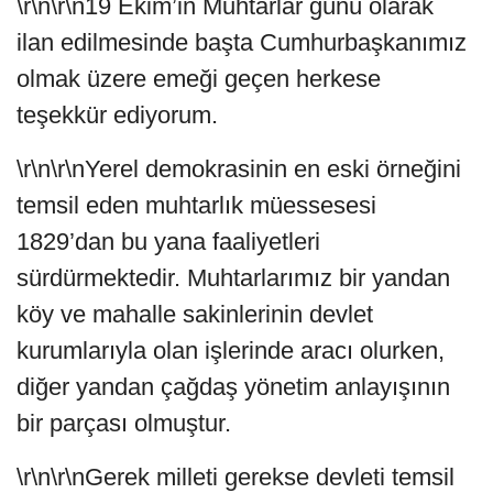
\r\n\r\n19 Ekim’in Muhtarlar günü olarak
ilan edilmesinde başta Cumhurbaşkanımız
olmak üzere emeği geçen herkese
teşekkür ediyorum.
\r\n\r\nYerel demokrasinin en eski örneğini
temsil eden muhtarlık müessesesi
1829’dan bu yana faaliyetleri
sürdürmektedir. Muhtarlarımız bir yandan
köy ve mahalle sakinlerinin devlet
kurumlarıyla olan işlerinde aracı olurken,
diğer yandan çağdaş yönetim anlayışının
bir parçası olmuştur.
\r\n\r\nGerek milleti gerekse devleti temsil