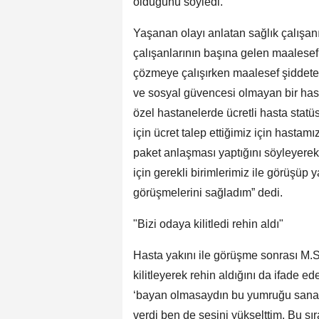
olduğunu söyledi.
Yaşanan olayı anlatan sağlık çalışa
çalışanlarının başına gelen maalese
çözmeye çalışırken maalesef şiddet
ve sosyal güvencesi olmayan bir has
özel hastanelerde ücretli hasta st
için ücret talep ettiğimiz için hasta
paket anlaşması yaptığını söyleyer
için gerekli birimlerimiz ile görüşüp
görüşmelerini sağladım” dedi.
"Bizi odaya kilitledi rehin aldı"
Hasta yakını ile görüşme sonrası M.S
kilitleyerek rehin aldığını da ifade e
‘bayan olmasaydın bu yumruğu sana vu
verdi ben de sesini yükselttim. Bu sı