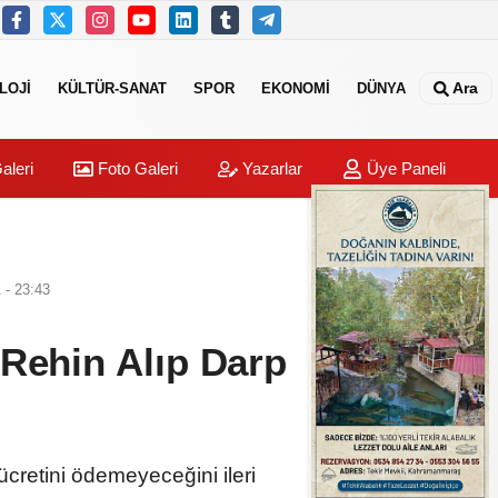
Ara
LOJİ
KÜLTÜR-SANAT
SPOR
EKONOMİ
DÜNYA
aleri
Foto Galeri
Yazarlar
Üye Paneli
- 23:43
Rehin Alıp Darp
cretini ödemeyeceğini ileri