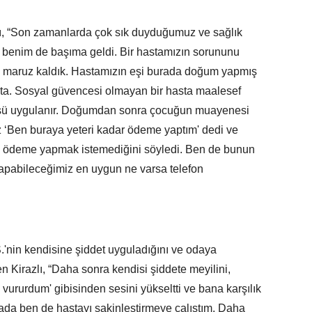
nı, “Son zamanlarda çok sık duyduğumuz ve sağlık
f benim de başıma geldi. Bir hastamızın sorununu
e maruz kaldık. Hastamızın eşi burada doğum yapmış
ta. Sosyal güvencesi olmayan bir hasta maalesef
atüsü uygulanır. Doğumdan sonra çocuğun muayenesi
mız ‘Ben buraya yeteri kadar ödeme yaptım' dedi ve
ek ödeme yapmak istemediğini söyledi. Ben de bunun
 yapabileceğimiz en uygun ne varsa telefon
.'nin kendisine şiddet uyguladığını ve odaya
den Kirazlı, “Daha sonra kendisi şiddete meyilini,
rurdum' gibisinden sesini yükseltti ve bana karşılık
rada ben de hastayı sakinleştirmeye çalıştım. Daha