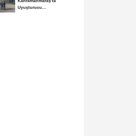
Kahramanmaraş'ta
Uyuşturucu
Operasyonlarında 6
Tutuklama