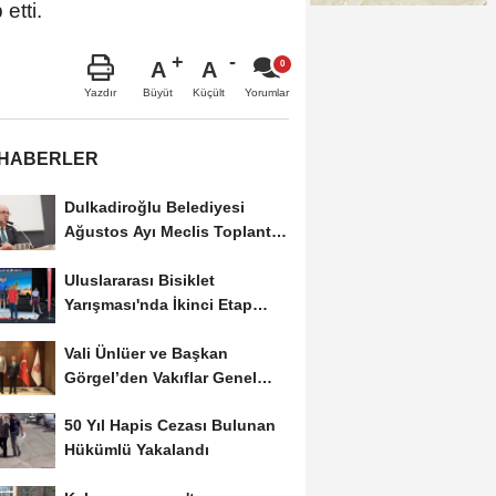
etti.
A
A
Büyüt
Küçült
Yazdır
Yorumlar
 HABERLER
Dulkadiroğlu Belediyesi
Ağustos Ayı Meclis Toplantısı
Gerçekleştirildi
Uluslararası Bisiklet
Yarışması'nda İkinci Etap
Nefes Kesti
Vali Ünlüer ve Başkan
Görgel’den Vakıflar Genel
Müdürlüğü’ne...
50 Yıl Hapis Cezası Bulunan
Hükümlü Yakalandı