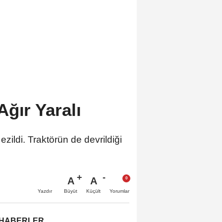
ğır Yaralı
zildi. Traktörün de devrildiği
A
A
Büyüt
Küçült
Yazdır
Yorumlar
 HABERLER