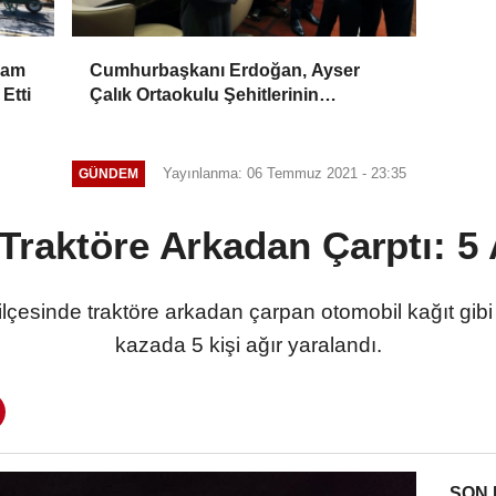
şam
Cumhurbaşkanı Erdoğan, Ayser
 Etti
Çalık Ortaokulu Şehitlerinin
Aileleriyle Bir Araya Geldi
Yayınlanma: 06 Temmuz 2021 - 23:35
GÜNDEM
Traktöre Arkadan Çarptı: 5 A
esinde traktöre arkadan çarpan otomobil kağıt gibi e
kazada 5 kişi ağır yaralandı.
SON