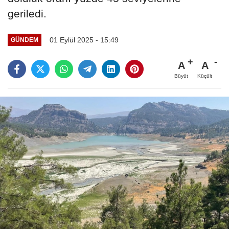
geriledi.
01 Eylül 2025 - 15:49
GÜNDEM
A
A
Büyüt
Küçült