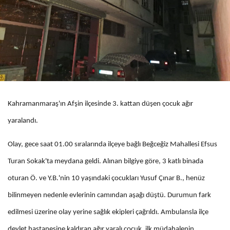
Kahramanmaraş'ın Afşin ilçesinde 3. kattan düşen çocuk ağır
yaralandı.
Olay, gece saat 01.00 sıralarında ilçeye bağlı Beğceğiz Mahallesi Efsus
Turan Sokak'ta meydana geldi. Alınan bilgiye göre, 3 katlı binada
oturan Ö. ve Y.B.'nin 10 yaşındaki çocukları Yusuf Çınar B., henüz
bilinmeyen nedenle evlerinin camından aşağı düştü. Durumun fark
edilmesi üzerine olay yerine sağlık ekipleri çağrıldı. Ambulansla ilçe
devlet hastanesine kaldıran ağır yaralı çocuk, ilk müdahalenin