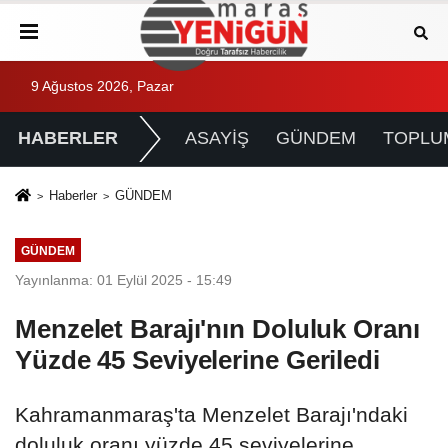
9 Ağustos 2026, Pazar
HABERLER
ASAYİŞ
GÜNDEM
TOPLU
Haberler
GÜNDEM
GÜNDEM
Yayınlanma: 01 Eylül 2025 - 15:49
Menzelet Barajı'nın Doluluk Oranı
Yüzde 45 Seviyelerine Geriledi
Kahramanmaraş'ta Menzelet Barajı'ndaki
doluluk oranı yüzde 45 seviyelerine