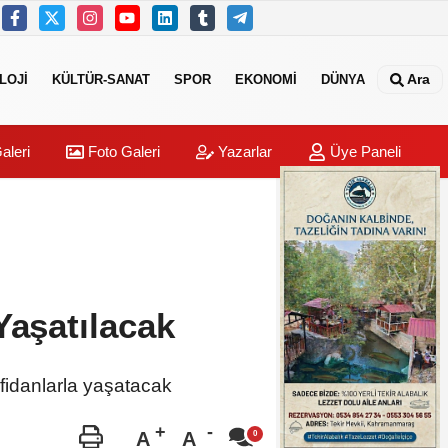
Ara
LOJİ
KÜLTÜR-SANAT
SPOR
EKONOMİ
DÜNYA
aleri
Foto Galeri
Yazarlar
Üye Paneli
Yaşatılacak
i fidanlarla yaşatacak
A
A