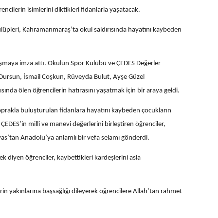
encilerin isimlerini diktikleri fidanlarla yaşatacak.
ulüpleri, Kahramanmaraş’ta okul saldırısında hayatını kaybeden
nışmaya imza attı. Okulun Spor Kulübü ve ÇEDES Değerler
 Dursun, İsmail Coşkun, Rüveyda Bulut, Ayşe Güzel
nda ölen öğrencilerin hatırasını yaşatmak için bir araya geldi.
 toprakla buluşturulan fidanlara hayatını kaybeden çocukların
ÇEDES’in milli ve manevi değerlerini birleştiren öğrenciler,
ivas’tan Anadolu’ya anlamlı bir vefa selamı gönderdi.
k diyen öğrenciler, kaybettikleri kardeşlerini asla
in yakınlarına başsağlığı dileyerek öğrencilere Allah’tan rahmet