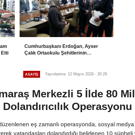
şam
Cumhurbaşkanı Erdoğan, Ayser
 Etti
Çalık Ortaokulu Şehitlerinin
Aileleriyle Bir Araya Geldi
Yayınlanma: 12 Mayıs 2026 - 20:29
ASAYİŞ
raş Merkezli 5 İlde 80 Mil
Dolandırıcılık Operasyonu
üzenlenen eş zamanlı operasyonda, sosyal medya ü
ererek vatandaşları dolandırdığı belirlenen 10 şüpheli