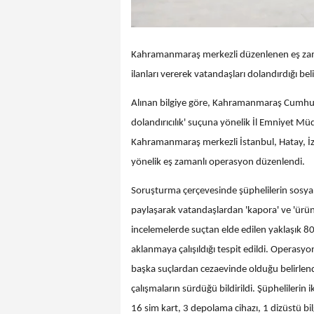
Kahramanmaraş merkezli düzenlenen eş zam
ilanları vererek vatandaşları dolandırdığı be
Alınan bilgiye göre, Kahramanmaraş Cumhuriy
dolandırıcılık' suçuna yönelik İl Emniyet M
Kahramanmaraş merkezli İstanbul, Hatay, İzm
yönelik eş zamanlı operasyon düzenlendi.
Soruşturma çerçevesinde şüphelilerin sosyal
paylaşarak vatandaşlardan 'kapora' ve 'ürün b
incelemelerde suçtan elde edilen yaklaşık 80 m
aklanmaya çalışıldığı tespit edildi. Operasy
başka suçlardan cezaevinde olduğu belirlen
çalışmaların sürdüğü bildirildi. Şüphelilerin 
16 sim kart, 3 depolama cihazı, 1 dizüstü bilg