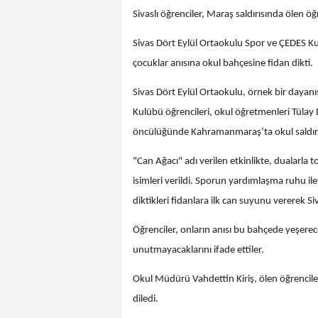
Sivaslı öğrenciler, Maraş saldırısında ölen öğr
Sivas Dört Eylül Ortaokulu Spor ve ÇEDES K
çocuklar anısına okul bahçesine fidan dikti.
Sivas Dört Eylül Ortaokulu, örnek bir daya
Kulübü öğrencileri, okul öğretmenleri Tülay
öncülüğünde Kahramanmaraş’ta okul saldırısı
"Can Ağacı" adı verilen etkinlikte, dualarla
isimleri verildi. Sporun yardımlaşma ruhu ile 
diktikleri fidanlara ilk can suyunu vererek S
Öğrenciler, onların anısı bu bahçede yeşerece
unutmayacaklarını ifade ettiler.
Okul Müdürü Vahdettin Kiriş, ölen öğrenciler
diledi.