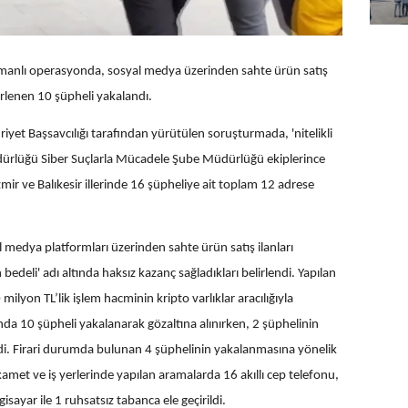
anlı operasyonda, sosyal medya üzerinden sahte ürün satış
lirlenen 10 şüpheli yakalandı.
et Başsavcılığı tarafından yürütülen soruşturmada, 'nitelikli
üdürlüğü Siber Suçlarla Mücadele Şube Müdürlüğü ekiplerince
ir ve Balıkesir illerinde 16 şüpheliye ait toplam 12 adrese
 medya platformları üzerinden sahte ürün satış ilanları
edeli' adı altında haksız kazanç sağladıkları belirlendi. Yapılan
ilyon TL’lik işlem hacminin kripto varlıklar aracılığıyla
onda 10 şüpheli yakalanarak gözaltına alınırken, 2 şüphelinin
di. Firari durumda bulunan 4 şüphelinin yakalanmasına yönelik
ikamet ve iş yerlerinde yapılan aramalarda 16 akıllı cep telefonu,
isayar ile 1 ruhsatsız tabanca ele geçirildi.