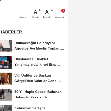
A
A
Büyüt
Küçült
Yazdır
Yorumlar
 HABERLER
Dulkadiroğlu Belediyesi
Ağustos Ayı Meclis Toplantısı
Gerçekleştirildi
Uluslararası Bisiklet
Yarışması'nda İkinci Etap
Nefes Kesti
Vali Ünlüer ve Başkan
Görgel’den Vakıflar Genel
Müdürlüğü’ne...
50 Yıl Hapis Cezası Bulunan
Hükümlü Yakalandı
Kahramanmaraş'ta