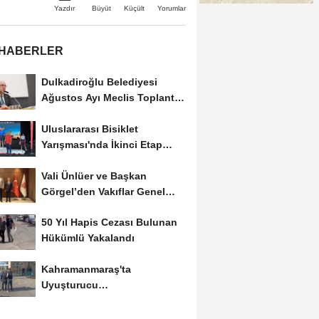
Büyüt
Küçült
Yazdır
Yorumlar
 HABERLER
Dulkadiroğlu Belediyesi
Ağustos Ayı Meclis Toplantısı
Gerçekleştirildi
Uluslararası Bisiklet
Yarışması'nda İkinci Etap
Nefes Kesti
Vali Ünlüer ve Başkan
Görgel’den Vakıflar Genel
Müdürlüğü’ne...
50 Yıl Hapis Cezası Bulunan
Hükümlü Yakalandı
Kahramanmaraş'ta
Uyuşturucu
Operasyonlarında 6
Tutuklama