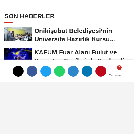
SON HABERLER
Onikişubat Belediyesi’nin
Üniversite Hazırlık Kursu
Başvurularında...
KAFUM Fuar Alanı Bulut ve
Yavuz’un Ezgileriyle Şenlendi
Onikişubat Belediyesi’nin
Yorumlar
Yorumlar
Yorumlar
Gündüz Bakımevi’nde Yeni
Dönemin Ön...
Tekne Sahiplerine
Büyükşehir’den Kritik Uyarı;
Belgelerinizi Kontrol...
Başkan Akpinar 101. Mahalle
Toplantisinda Bağlarbaşi
Mahallesi Sakinleriyle...