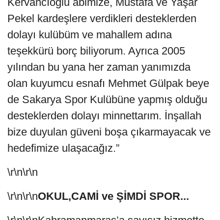
Kervancıoğlu abimize, Mustafa ve Yaşar
Pekel kardeşlere verdikleri desteklerden
dolayı kulübüm ve mahallem adına
teşekkürü borç biliyorum. Ayrıca 2005
yılından bu yana her zaman yanımızda
olan kuyumcu esnafı Mehmet Gülpak beye
de Sakarya Spor Kulübüne yapmış olduğu
desteklerden dolayı minnettarım. İnşallah
bize duyulan güveni boşa çıkarmayacak ve
hedefimize ulaşacağız.”
\r\n\r\n
\r\n\r\n
OKUL,CAMİ ve ŞİMDİ SPOR...