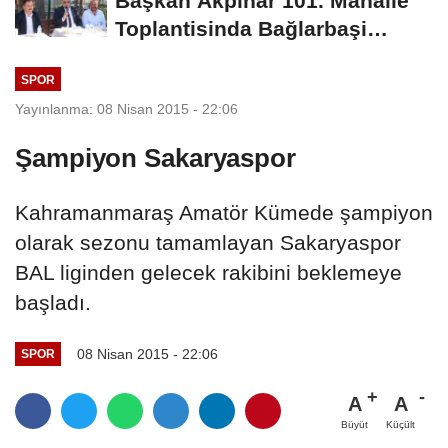
Başkan Akpinar 101. Mahalle
Toplantisinda Bağlarbaşi
Mahallesi Sakinleriyle...
SPOR
Yayınlanma: 08 Nisan 2015 - 22:06
Şampiyon Sakaryaspor
Kahramanmaraş Amatör Kümede şampiyon
olarak sezonu tamamlayan Sakaryaspor
BAL liginden gelecek rakibini beklemeye
başladı.
08 Nisan 2015 - 22:06
SPOR
A
A
Büyüt
Küçült