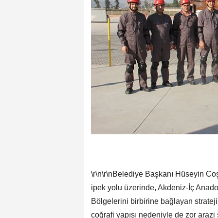
\r\n\r\nBelediye Başkanı Hüseyin Coşk
ipek yolu üzerinde, Akdeniz-İç An
Bölgelerini birbirine bağlayan strat
coğrafi yapısı nedeniyle de zor arazi