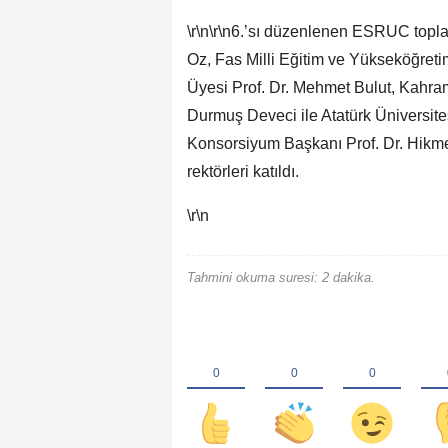
\r\n\r\n6.’sı düzenlenen ESRUC topl
Oz, Fas Milli Eğitim ve Yükseköğret
Üyesi Prof. Dr. Mehmet Bulut, Kahra
Durmuş Deveci ile Atatürk Üniversites
Konsorsiyum Başkanı Prof. Dr. Hikmet
rektörleri katıldı.
\r\n
Tahmini okuma suresi: 2 dakika.