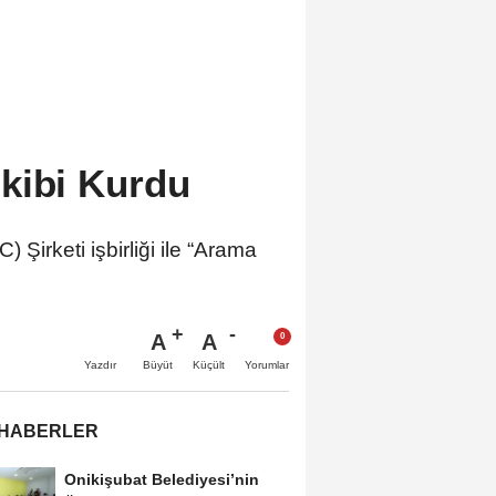
kibi Kurdu
irketi işbirliği ile “Arama
A
A
Büyüt
Küçült
Yazdır
Yorumlar
 HABERLER
Onikişubat Belediyesi’nin