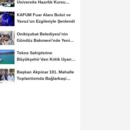
Üniversite Hazırlık Kursu
Başvurularında...
KAFUM Fuar Alanı Bulut ve
Yavuz’un Ezgileriyle Şenlendi
Onikişubat Belediyesi’nin
Gündüz Bakımevi’nde Yeni
Dönemin Ön...
Tekne Sahiplerine
Büyükşehir’den Kritik Uyarı;
Belgelerinizi Kontrol...
Başkan Akpinar 101. Mahalle
Toplantisinda Bağlarbaşi
Mahallesi Sakinleriyle...