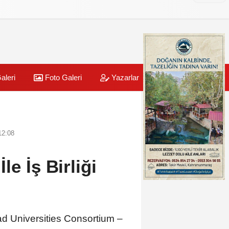
aleri
Foto Galeri
Yazarlar
Üye Paneli
12:08
e İş Birliği
oad Universities Consortium –