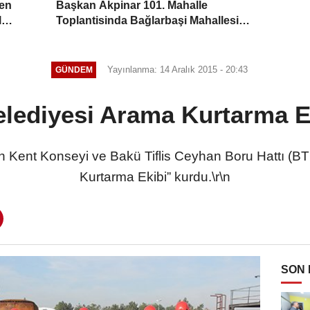
den
Başkan Akpinar 101. Mahalle
l
Toplantisinda Bağlarbaşi Mahallesi
Sakinleriyle Buluştu
Yayınlanma: 14 Aralık 2015 - 20:43
GÜNDEM
lediyesi Arama Kurtarma E
Kent Konseyi ve Bakü Tiflis Ceyhan Boru Hattı (BTC) Ş
Kurtarma Ekibi” kurdu.\r\n
SON