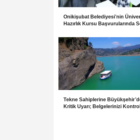
Onikişubat Belediyesi’nin Üniver
Hazırlık Kursu Başvurularında 
Gün 7 Ağustos
Tekne Sahiplerine Büyükşehir’
Kritik Uyarı; Belgelerinizi Kontro
Edin!