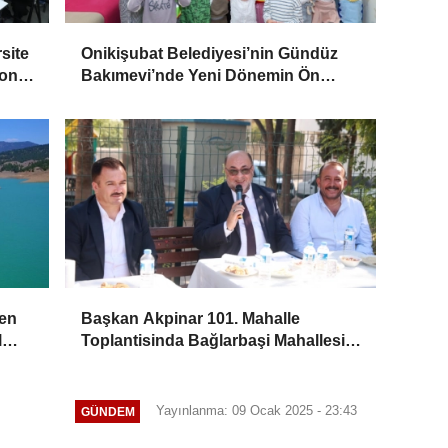
site
Onikişubat Belediyesi’nin Gündüz
Son
Bakımevi’nde Yeni Dönemin Ön
Kayıtları Başladı
den
Başkan Akpinar 101. Mahalle
l
Toplantisinda Bağlarbaşi Mahallesi
Sakinleriyle Buluştu
Yayınlanma: 09 Ocak 2025 - 23:43
GÜNDEM