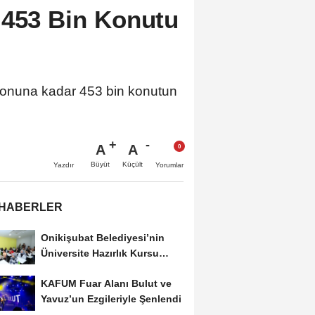
 453 Bin Konutu
 sonuna kadar 453 bin konutun
A
A
Büyüt
Küçült
Yazdır
Yorumlar
 HABERLER
Onikişubat Belediyesi’nin
Üniversite Hazırlık Kursu
Başvurularında...
KAFUM Fuar Alanı Bulut ve
Yavuz’un Ezgileriyle Şenlendi