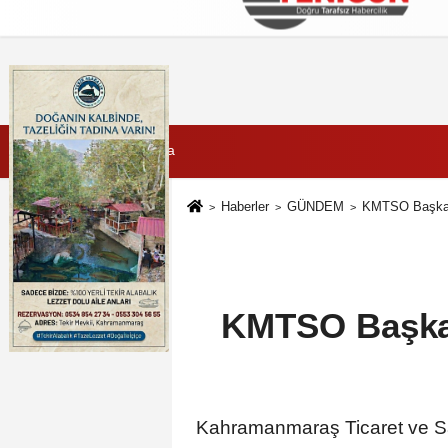
Künye
İletişim
Çerez Politikası
G
7 Ağustos 2026, Cuma
Haberler
GÜNDEM
KMTSO Başkanı
KMTSO Başkan
Kahramanmaraş Ticaret ve S