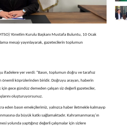
MTSO) Yönetim Kurulu Başkanı Mustafa Buluntu, 10 Ocak
lama mesajı yayınlayarak, gazetecilerin toplumun
ifadelere yer verdi: “Basın, toplumun doğru ve tarafsız
n önemli köprülerinden biridir. Doğruyu arayan, haberin
in gece gündüz demeden çalışan siz değerli gazeteciler,
şlarını oluşturuyorsunuz.
 icra eden basın emekçilerimiz, yalnızca haber iletmekle kalmayıp
kınmasına da büyük katkı sağlamaktadır. Kahramanmaraş’ın
esi yolunda yaptığınız değerli çalışmalar için sizlere