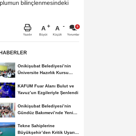
oplumun bilinçlenmesindeki
A
A
Büyüt
Küçült
Yazdır
Yorumlar
 HABERLER
Onikişubat Belediyesi’nin
Üniversite Hazırlık Kursu
Başvurularında...
KAFUM Fuar Alanı Bulut ve
Yavuz’un Ezgileriyle Şenlendi
Onikişubat Belediyesi’nin
Gündüz Bakımevi’nde Yeni
Dönemin Ön...
Tekne Sahiplerine
Büyükşehir’den Kritik Uyarı;