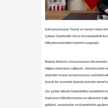
Kahramanmaraş Ticaret ve Sanayi Odası (K
Çalışan Gazeteciler Günü münasebetiyle kut
bilinçlenmesindeki önemini vurguladı.
Başkan Buluntu, konuşmasının devamında şu 
bilgiye ulaşmasını sağlayan, demokrasinin e
peşinden koşan ve kamuoyunu aydınlatmak iç
büyük bir özveriyle demokrasimizin temel ta
Zor şartlar altında fedakârlıkla mesleklerini
toplumun bilinçlenmesine ve ülkemizin kal
gelişimi, sanayimizin ve ticaretimizin güçlenm