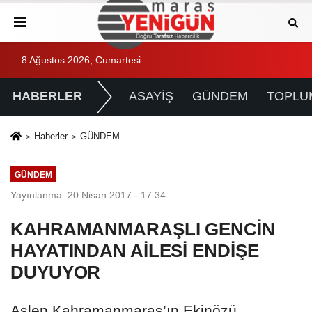
8 Ağustos 2026, Cumartesi
HABERLER
ASAYİŞ
GÜNDEM
TOPLU
Haberler
GÜNDEM
GÜNDEM
Yayınlanma: 20 Nisan 2017 - 17:34
KAHRAMANMARAŞLI GENCİN
HAYATINDAN AİLESİ ENDİŞE
DUYUYOR
Aslen Kahramanmaraş’ın Ekinözü