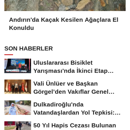
Andırın'da Kaçak Kesilen Ağaçlara El
Konuldu
SON HABERLER
Uluslararası Bisiklet
Yarışması'nda İkinci Etap
Nefes Kesti
Vali Ünlüer ve Başkan
Görgel’den Vakıflar Genel
Müdürlüğü’ne...
Dulkadiroğlu'nda
Vatandaşlardan Yol Tepkisi:
"Biz Depremde Bu Kadar...
50 Yıl Hapis Cezası Bulunan