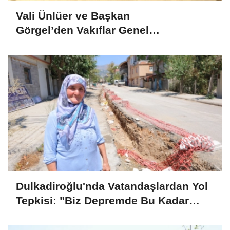
Vali Ünlüer ve Başkan
Görgel’den Vakıflar Genel
Müdürlüğü’ne ziyaret
Dulkadiroğlu'nda Vatandaşlardan Yol
Tepkisi: "Biz Depremde Bu Kadar
Zarar Görmemiştik"