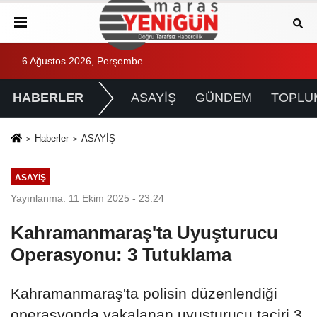
6 Ağustos 2026, Perşembe
HABERLER
ASAYİŞ
GÜNDEM
TOPLU
Haberler
ASAYİŞ
ASAYİŞ
Yayınlanma: 11 Ekim 2025 - 23:24
Kahramanmaraş'ta Uyuşturucu
Operasyonu: 3 Tutuklama
Kahramanmaraş'ta polisin düzenlendiği
operasyonda yakalanan uyuşturucu taciri 3