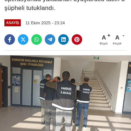
şüpheli tutuklandı.
11 Ekim 2025 - 23:24
ASAYİŞ
A
A
Büyüt
Küçült