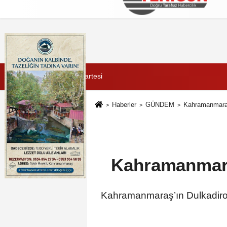
Künye
İletişim
Çerez Politikası
G
8 Ağustos 2026, Cumartesi
Haberler
GÜNDEM
Kahramanmaraş'
Kahramanmaraş
Kahramanmaraş’ın Dulkadiroğlu