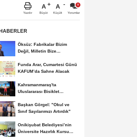
A
A
Büyüt
Küçült
Yazdır
Yorumlar
 HABERLER
Öksüz: Fabrikalar Bizim
Değil, Milletin Bize
Emanetidir.
Funda Arar, Cumartesi Günü
KAFUM’da Sahne Alacak
Kahramanmaraş'ta
Uluslararası Bisiklet
Turnuvası Tamamlandı
Başkan Görgel: "Okul ve
Sınıf Sayılarımızı Artırdık"
Onikişubat Belediyesi’nin
Üniversite Hazırlık Kursu