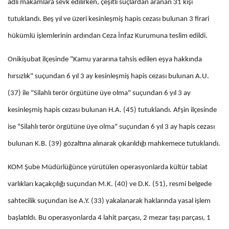
adli makamlara sevk edilirken, çeşitli suçlardan aranan 31 kişi
tutuklandı. Beş yıl ve üzeri kesinleşmiş hapis cezası bulunan 3 firari
hükümlü işlemlerinin ardından Ceza İnfaz Kurumuna teslim edildi.
Onikişubat ilçesinde "Kamu yararına tahsis edilen eşya hakkında
hırsızlık" suçundan 6 yıl 3 ay kesinleşmiş hapis cezası bulunan A.U.
(37) ile "Silahlı terör örgütüne üye olma" suçundan 6 yıl 3 ay
kesinleşmiş hapis cezası bulunan H.A. (45) tutuklandı. Afşin ilçesinde
ise "Silahlı terör örgütüne üye olma" suçundan 6 yıl 3 ay hapis cezası
bulunan K.B. (39) gözaltına alınarak çıkarıldığı mahkemece tutuklandı.
KOM Şube Müdürlüğünce yürütülen operasyonlarda kültür tabiat
varlıkları kaçakçılığı suçundan M.K. (40) ve D.K. (51), resmi belgede
sahtecilik suçundan ise A.Y. (33) yakalanarak haklarında yasal işlem
başlatıldı. Bu operasyonlarda 4 lahit parçası, 2 mezar taşı parçası, 1