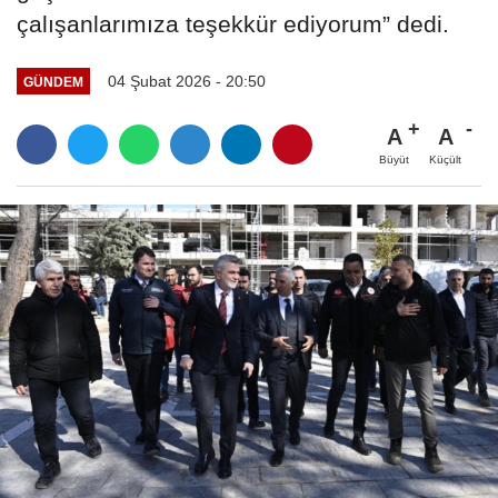
çalışanlarımıza teşekkür ediyorum” dedi.
04 Şubat 2026 - 20:50
GÜNDEM
A
A
Büyüt
Küçült