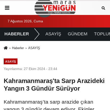
7 Ağustos 2026, Cuma
HABERLER
ASAYİŞ
GÜNDEM
TOPLU
Haberler
ASAYİŞ
ASAYİŞ
Yayınlanma: 27 Ekim 2024 - 23:44
Kahramanmaraş'ta Sarp Arazideki
Yangın 3 Gündür Sürüyor
Kahramanmaraş’ta sarp arazide çıkan
yangın 3 gündür devam ediyor. Ekipler,