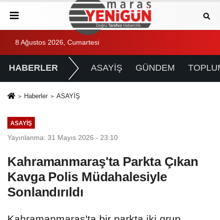
8 Ağustos 2026, Cumartesi
HABERLER
ASAYİŞ
GÜNDEM
TOPLU
Haberler
ASAYİŞ
ASAYİŞ
Yayınlanma: 31 Mayıs 2026 - 23:10
Kahramanmaraş'ta Parkta Çıkan
Kavga Polis Müdahalesiyle
Sonlandırıldı
Kahramanmaraş'ta bir parkta iki grup