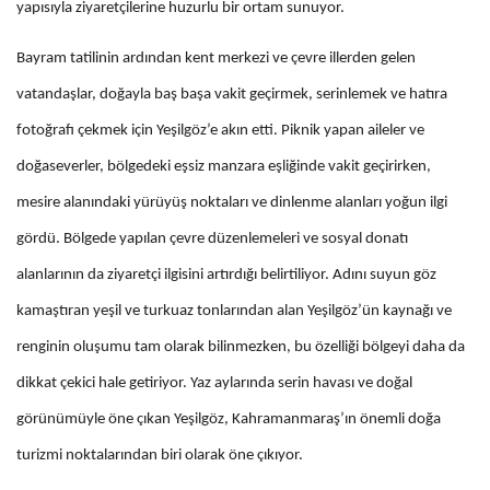
yapısıyla ziyaretçilerine huzurlu bir ortam sunuyor.
Bayram tatilinin ardından kent merkezi ve çevre illerden gelen
vatandaşlar, doğayla baş başa vakit geçirmek, serinlemek ve hatıra
fotoğrafı çekmek için Yeşilgöz’e akın etti. Piknik yapan aileler ve
doğaseverler, bölgedeki eşsiz manzara eşliğinde vakit geçirirken,
mesire alanındaki yürüyüş noktaları ve dinlenme alanları yoğun ilgi
gördü. Bölgede yapılan çevre düzenlemeleri ve sosyal donatı
alanlarının da ziyaretçi ilgisini artırdığı belirtiliyor. Adını suyun göz
kamaştıran yeşil ve turkuaz tonlarından alan Yeşilgöz’ün kaynağı ve
renginin oluşumu tam olarak bilinmezken, bu özelliği bölgeyi daha da
dikkat çekici hale getiriyor. Yaz aylarında serin havası ve doğal
görünümüyle öne çıkan Yeşilgöz, Kahramanmaraş’ın önemli doğa
turizmi noktalarından biri olarak öne çıkıyor.