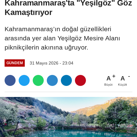
Kahramanmaraş'ta "Yeşilgöz" Göz
Kamaştırıyor
Kahramanmaraş’ın doğal güzellikleri
arasında yer alan Yeşilgöz Mesire Alanı
piknikçilerin akınına uğruyor.
31 Mayıs 2026 - 23:04
GÜNDEM
A
A
Büyüt
Küçült