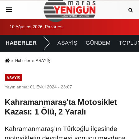
10 Ağustos 2026, Pazartesi
HABERLER
ASAYİŞ
GÜNDEM
TOPLU
Haberler
ASAYİŞ
ASAYİŞ
Yayınlanma: 01 Eylül 2024 - 23:07
Kahramanmaraş'ta Motosiklet
Kazası: 1 Ölü, 2 Yaralı
Kahramanmaraş’ın Türkoğlu ilçesinde
motosikletin devrilmesi sonucu meydana