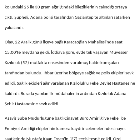
kolundaki 25 ile 30 gram ağırlığındaki bileziklerinin çalındığı ortaya
çıktı. Şüpheli, Adana polisi tarafından Gaziantep'te altınları satarken
yakalandı.
Olay, 22 Aralık günü ilçeye bağlı Karacaoğlan Mahallesi'nde saat
15.00'te meydana geldi. İddiaya göre, evde tek yaşayan Müyesser
Kızıloluk (52) mutfakta ensesinden vurulmuş halde komşuları
tarafından bulundu. İhbar üzerine bölgeye sağlık ve polis ekipleri sevk
edildi. Sağlık ekipleri ağır yaralanan Kızıloluk'u Feke Devlet Hastanesine
kaldırdı. Burada yapılan ilk müdahalenin ardından Kızıloluk Adana
Şehir Hastanesine sevk edildi.
Asayiş Şube Müdürlüğüne bağlı Cinayet Büro Amirliği ve Feke İlçe
Emniyet Amirliği ekiplerinin kamera kaydı incelemelerinde cinayet
saatlerinde Mustafa Kaan Ergen'in (37) geçişi tespit edildi. Özel