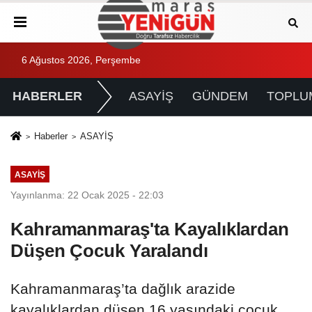
6 Ağustos 2026, Perşembe
HABERLER
ASAYİŞ
GÜNDEM
TOPLU
Haberler
ASAYİŞ
ASAYİŞ
Yayınlanma: 22 Ocak 2025 - 22:03
Kahramanmaraş'ta Kayalıklardan
Düşen Çocuk Yaralandı
Kahramanmaraş’ta dağlık arazide
kayalıklardan düşen 16 yaşındaki çocuk