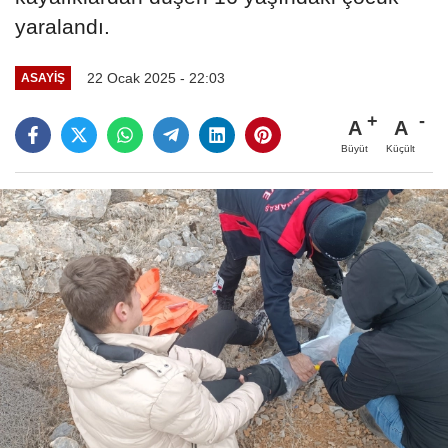
yaralandı.
22 Ocak 2025 - 22:03
ASAYİŞ
A
A
Büyüt
Küçült