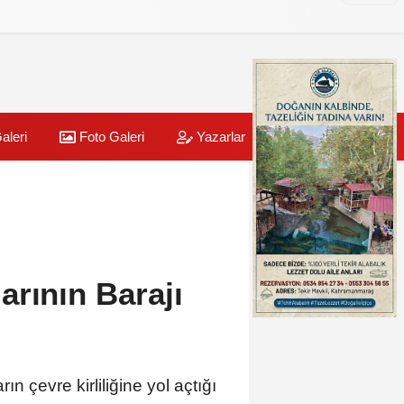
aleri
Foto Galeri
Yazarlar
Üye Paneli
arının Barajı
ın çevre kirliliğine yol açtığı