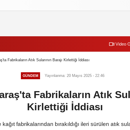
izlilik İlkeleri
Video G
a Fabrikaların Atık Sularının Barajı Kirlettiği İddiası
Yayınlanma: 20 Mayıs 2025 - 22:46
GÜNDEM
ş'ta Fabrikaların Atık Sul
Kirlettiği İddiası
ğıt fabrikalarından bırakıldığı ileri sürülen atık sular