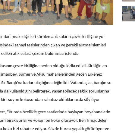
an bırakıldığı ileri sürülen atık suların çevre kirliliğine yol
çesindeki sanayi tesislerinden çıkan ve gerekli arıtma işlemleri
edilen atık sulara çözüm bulunması istendi.
sının çevre kirliliğine neden olduğu iddia edildi. Kirliliğin en
i Osmanbey, Sümer ve Aksu mahallelerinden geçen Erkenez
Sır Barajı'na kadar ulaştığına değinilidi. Vatandaşlar, barajın su
 da kullanıldığını belirterek, yaşanabilecek sağlık sorunlarına
i kirli suyun kokusundan rahatsız olduklarını da söylüyor.
t, "Burada özellikle gece saatlerinde başlayan boyahanelerin
kşam bırakıyorlar ve yoğun bir koku oluşuyor. Belirli maddeler
Bu koku bizi rahatsız ediyor. Sözde burası yapıldı görünüyor ve