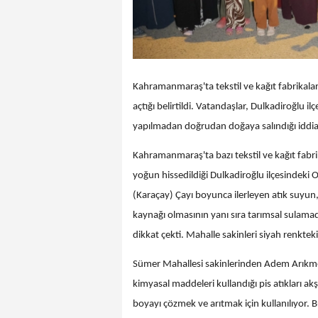
Kahramanmaraş'ta tekstil ve kağıt fabrikalarınd
açtığı belirtildi. Vatandaşlar, Dulkadiroğlu il
yapılmadan doğrudan doğaya salındığı iddia 
Kahramanmaraş'ta bazı tekstil ve kağıt fabrika
yoğun hissedildiği Dulkadiroğlu ilçesindek
(Karaçay) Çayı boyunca ilerleyen atık suyun, 
kaynağı olmasının yanı sıra tarımsal sulamada
dikkat çekti. Mahalle sakinleri siyah renktek
Sümer Mahallesi sakinlerinden Adem Arıkmer
kimyasal maddeleri kullandığı pis atıkları a
boyayı çözmek ve arıtmak için kullanılıyor. 