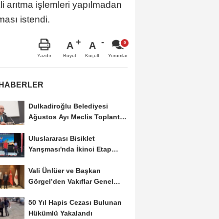
kli arıtma işlemleri yapılmadan
ası istendi.
A
A
Büyüt
Küçült
Yazdır
Yorumlar
 HABERLER
Dulkadiroğlu Belediyesi
Ağustos Ayı Meclis Toplantısı
Gerçekleştirildi
Uluslararası Bisiklet
Yarışması'nda İkinci Etap
Nefes Kesti
Vali Ünlüer ve Başkan
Görgel’den Vakıflar Genel
Müdürlüğü’ne...
50 Yıl Hapis Cezası Bulunan
Hükümlü Yakalandı