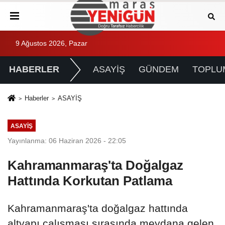
9 Ağustos 2026, Pazar
HABERLER
ASAYİŞ
GÜNDEM
TOPLU
Haberler
ASAYİŞ
ASAYİŞ
Yayınlanma: 06 Haziran 2026 - 22:05
Kahramanmaraş'ta Doğalgaz
Hattında Korkutan Patlama
Kahramanmaraş'ta doğalgaz hattında
altyapı çalışması sırasında meydana gelen