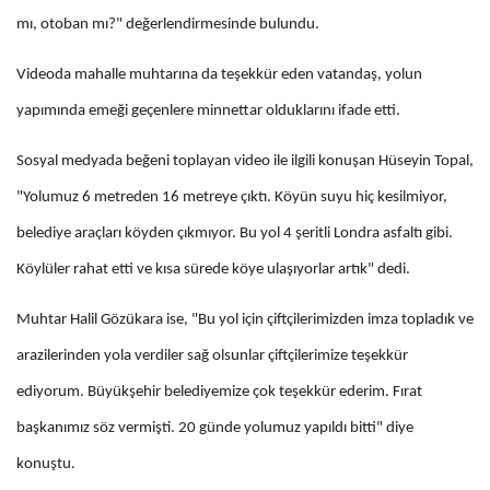
mı, otoban mı?" değerlendirmesinde bulundu.
Videoda mahalle muhtarına da teşekkür eden vatandaş, yolun
yapımında emeği geçenlere minnettar olduklarını ifade etti.
Sosyal medyada beğeni toplayan video ile ilgili konuşan Hüseyin Topal,
"Yolumuz 6 metreden 16 metreye çıktı. Köyün suyu hiç kesilmiyor,
belediye araçları köyden çıkmıyor. Bu yol 4 şeritli Londra asfaltı gibi.
Köylüler rahat etti ve kısa sürede köye ulaşıyorlar artık" dedi.
Muhtar Halil Gözükara ise, "Bu yol için çiftçilerimizden imza topladık ve
arazilerinden yola verdiler sağ olsunlar çiftçilerimize teşekkür
ediyorum. Büyükşehir belediyemize çok teşekkür ederim. Fırat
başkanımız söz vermişti. 20 günde yolumuz yapıldı bitti" diye
konuştu.