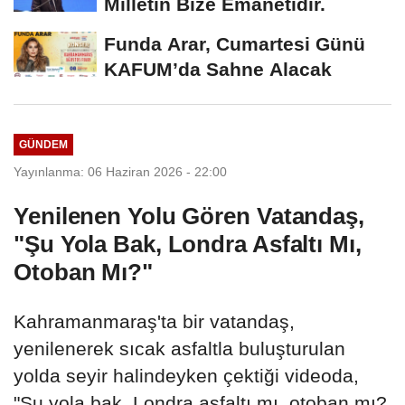
Milletin Bize Emanetidir.
Funda Arar, Cumartesi Günü
KAFUM’da Sahne Alacak
GÜNDEM
Yayınlanma: 06 Haziran 2026 - 22:00
Yenilenen Yolu Gören Vatandaş,
"Şu Yola Bak, Londra Asfaltı Mı,
Otoban Mı?"
Kahramanmaraş'ta bir vatandaş,
yenilenerek sıcak asfaltla buluşturulan
yolda seyir halindeyken çektiği videoda,
"Şu yola bak, Londra asfaltı mı, otoban mı?