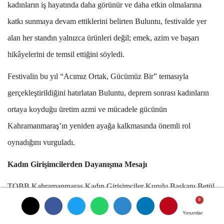
kadınların iş hayatında daha görünür ve daha etkin olmalarına
katkı sunmaya devam ettiklerini belirten Buluntu, festivalde yer
alan her standın yalnızca ürünleri değil; emek, azim ve başarı
hikâyelerini de temsil ettiğini söyledi.
Festivalin bu yıl “Acımız Ortak, Gücümüz Bir” temasıyla
gerçekleştirildiğini hatırlatan Buluntu, deprem sonrası kadınların
ortaya koyduğu üretim azmi ve mücadele gücünün
Kahramanmaraş’ın yeniden ayağa kalkmasında önemli rol
oynadığını vurguladı.
Kadın Girişimcilerden Dayanışma Mesajı
TOBB Kahramanmaraş Kadın Girişimciler Kurulu Başkanı Betül
Zabun Kenger, festivalin bu yıl çok daha anlamlı bir buluşmaya
Yorumlar
Yorumlar
Yorumlar
dönüştüğünü belirterek, depremden etkilenen 11 ilin kadın