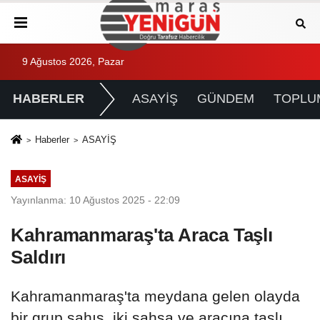
9 Ağustos 2026, Pazar
HABERLER
ASAYİŞ
GÜNDEM
TOPLU
Haberler
ASAYİŞ
ASAYİŞ
Yayınlanma: 10 Ağustos 2025 - 22:09
Kahramanmaraş'ta Araca Taşlı
Saldırı
Kahramanmaraş'ta meydana gelen olayda
bir grup şahıs, iki şahsa ve aracına taşlı