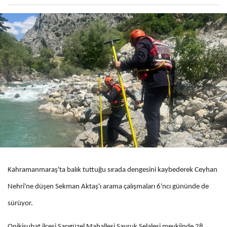
Kahramanmaraş'ta balık tuttuğu sırada dengesini kaybederek Ceyhan
Nehri'ne düşen Sekman Aktaş'ı arama çalışmaları 6'ncı gününde de
sürüyor.
Onikişubat ilçesi Sarıgüzel Mahallesi Savruk Şelalesi mevkiinde 28