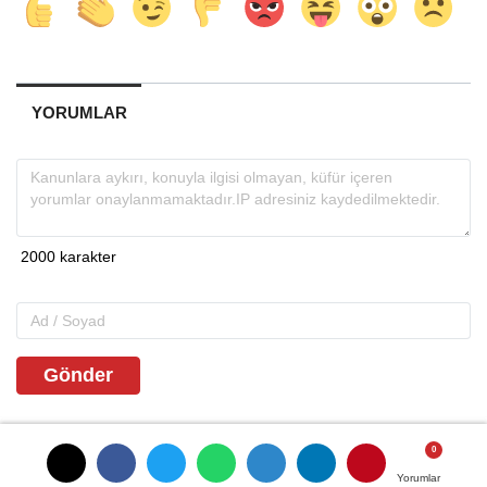
YORUMLAR
Gönder
İLGINIZI ÇEKEBILIR
Yorumlar
Yorumlar