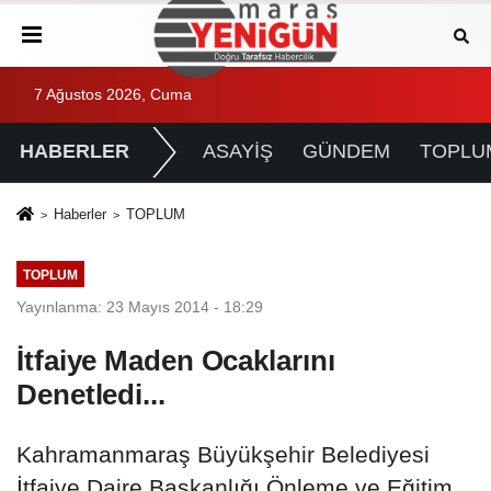
7 Ağustos 2026, Cuma
HABERLER
ASAYİŞ
GÜNDEM
TOPLU
Haberler
TOPLUM
TOPLUM
Yayınlanma: 23 Mayıs 2014 - 18:29
İtfaiye Maden Ocaklarını
Denetledi...
Kahramanmaraş Büyükşehir Belediyesi
İtfaiye Daire Başkanlığı Önleme ve Eğitim