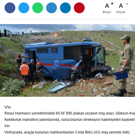
A
A
Büyüt
Küçült
\r\n
Resul Harmancı yönetimindeki 60 AF 895 plakalı cezaevi ring aracı, Göksun-Kay
Keklikoluk mahallesi yakınlarında, sürücüsünün direksiyon hakimiyetini kaybet
\r\n
\r\n
Kazada, araçta bulunan mahkumlardan Celal Bilici (42) olay yerinde öldü.