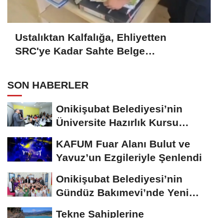
Ustalıktan Kalfalığa, Ehliyetten
SRC'ye Kadar Sahte Belge
Hazırlamışlar: 7 Tutuklama
SON HABERLER
Onikişubat Belediyesi’nin
Üniversite Hazırlık Kursu
Başvurularında...
KAFUM Fuar Alanı Bulut ve
Yavuz’un Ezgileriyle Şenlendi
Onikişubat Belediyesi’nin
Gündüz Bakımevi’nde Yeni
Dönemin Ön...
Tekne Sahiplerine