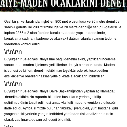
Özel bir şirket tarafından işletilen 800 metre uzunluğa ve 86 metre derinliğe
sahip A galerisi ile 200 mt uzunluğa ve 20 metre derinliğe sahip B galerisi ile
toplam 2855 m2 alan üzerine kurulu madende yapılan denetimde;
konaklama çadırları, kademe ve akaryakıt dağıtım alanları yangın tedbirleri
yönünden kontrol edildi.
\r\n\r\n
Büyükşehir Belediyesi İtfaiyesine bağlı denetim ekibi, yaptıkları inceleme
sonucunda, maden işletmesi yetkililerine detaylı bir rapor sundu. Maden
işletmesi yetkilileri, denetim ekibimize teşekkür ederek, tespit edilen
eksiklikler ve önerileri hassasiyetle dikkate alacaklarını bildirdiler.
\r\n\r\n
Büyükşehir Belediyesi İtfaiye Daire Başkanlığından yapılan açıklamada;
denetim ekibimizin raporda bildirilen hususların yerine getirilip
getirilmediğinin tespit edilmesi amacıyla ilgili madene yeniden gidileceğini
ifade edildi. Ayrıca, ilimizde bulunan fabrika, işyeri, okul, yurt, hastane, gibi
yangına riskli yerlerin yangın tedbirleri yönünden risk analizlerinin rutin
olarak yapılmaya devam edileceği bildirildi.