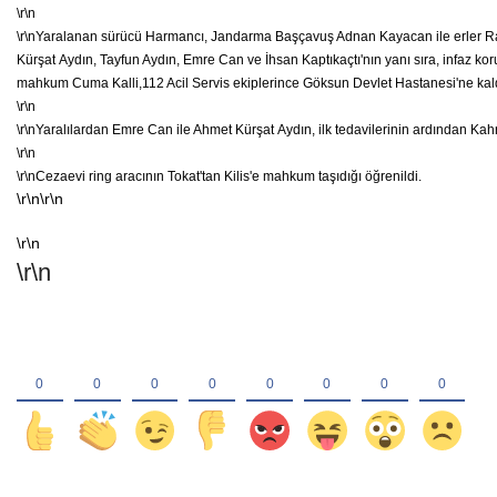
\r\n
\r\n
Yaralanan sürücü Harmancı, Jandarma Başçavuş Adnan Kayacan ile erler R
Kürşat
Aydın,
Tayfun Aydın,
Emre Can
ve İhsan Kaptıkaçtı'nın yanı sıra, infaz
mahkum Cuma Kalli,112 Acil Servis ekiplerince Göksun Devlet Hastanesi'ne kaldı
\r\n
\r\n
Yaralılardan
Emre Can
ile Ahmet Kürşat
Aydın, ilk tedavilerinin ardından Ka
\r\n
\r\n
Cezaevi ring aracının
Tokat'tan
Kilis'e mahkum taşıdığı öğrenildi.
\r\n\r\n
\r\n
\r\n