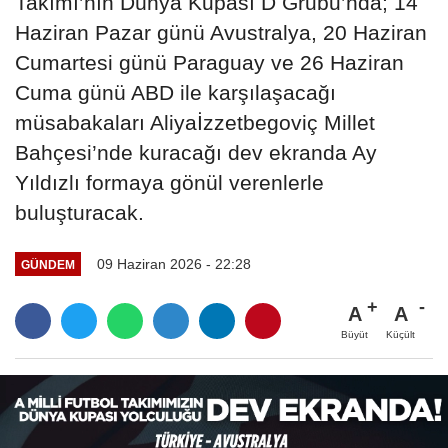
Takımı’nın Dünya Kupası D Grubu’nda; 14
Haziran Pazar günü Avustralya, 20 Haziran
Cumartesi günü Paraguay ve 26 Haziran
Cuma günü ABD ile karşılaşacağı
müsabakaları Aliyaİzzetbegoviç Millet
Bahçesi’nde kuracağı dev ekranda Ay
Yıldızlı formaya gönül verenlerle
buluşturacak.
09 Haziran 2026 - 22:28
GÜNDEM
A
A
Büyüt
Küçült