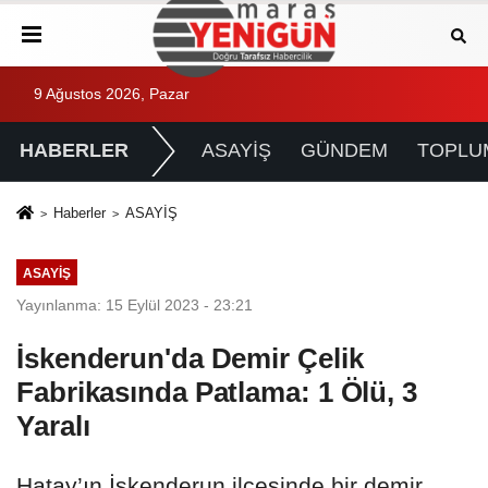
9 Ağustos 2026, Pazar
HABERLER
ASAYİŞ
GÜNDEM
TOPLU
Haberler
ASAYİŞ
ASAYİŞ
Yayınlanma: 15 Eylül 2023 - 23:21
İskenderun'da Demir Çelik
Fabrikasında Patlama: 1 Ölü, 3
Yaralı
Hatay’ın İskenderun ilçesinde bir demir